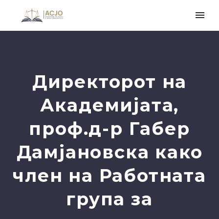
Директорот на
Акaдемијата,
проф.д-р Габер
Дамјановска како
член на Работната
група за