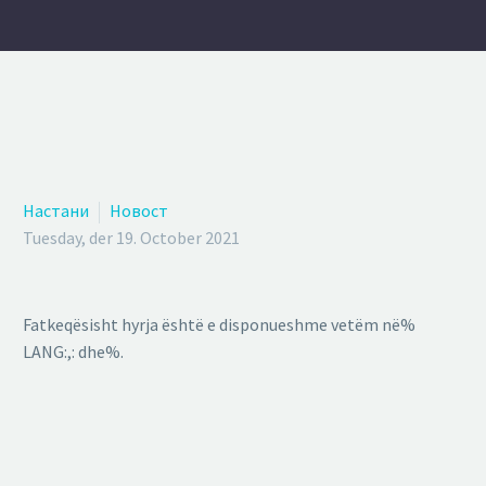
Настани
Новост
Tuesday, der 19. October 2021
Fatkeqësisht hyrja është e disponueshme vetëm në%
LANG:,: dhe%.