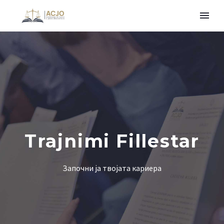
Trajnimi Fillestar
Започни ја твојата кариера