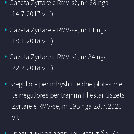
Gazeta Zyrtare e RMV-së, nr. 88 nga
14.7.2017 viti)
Gazeta Zyrtare e RMV-së, nr.11 nga
18.1.2018 viti)
Gazeta Zyrtare e RMV-së, nr.34 nga
22.2.2018 viti)
Rregullore për ndryshime dhe plotësime
të rregullores për trajnim fillestar Gazeta
Zyrtare e RMV-së, nr.193 nga 28.7.2020
viti
Правилник за завршен испит бр. 77