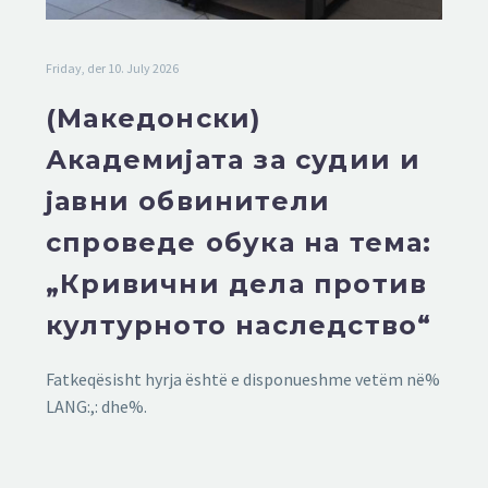
Friday, der 10. July 2026
(Македонски)
Академијата за судии и
јавни обвинители
спроведе обука на тема:
„Кривични дела против
културното наследство“
Fatkeqësisht hyrja është e disponueshme vetëm në%
LANG:,: dhe%.