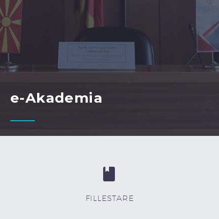
е-Akademia


FILLESTARE