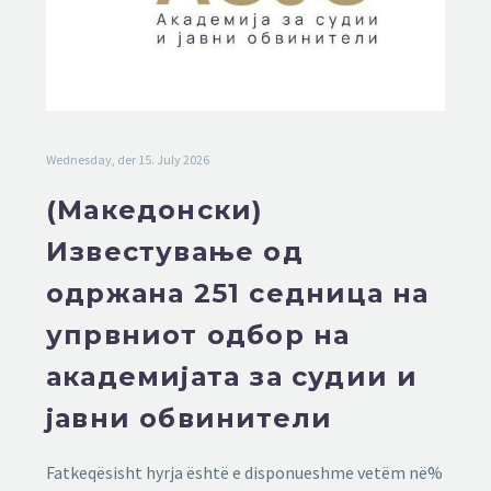
Wednesday, der 15. July 2026
(Македонски)
Известување од
одржана 251 седница на
упрвниот одбор на
академијата за судии и
јавни обвинители
Fatkeqësisht hyrja është e disponueshme vetëm në%