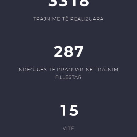
3
3
1
8
TRAJNIME TË REALIZUARA
2
8
7
NDËGJUES TË PRANUAR NË TRAJNIM
FILLESTAR
1
5
VITE