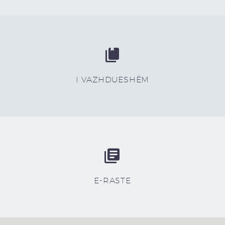


I VAZHDUESHËM


E-RASTE