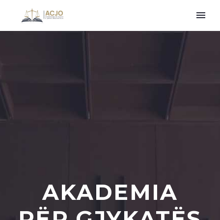
AKADEMIA
PËR GJYKATËS