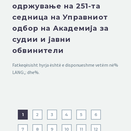
одржување на 251-та
седница на Управниот
одбор на Академија за
судии и јавни
обвинители
Fatkeqësisht hyrja është e disponueshme vetëm në%
LANG:,: dhe%.
1
2
3
4
5
6
7
8
9
10
11
12