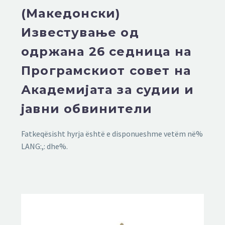
(Македонски)
Известување од
одржана 26 седница на
Програмскиот совет на
Академијата за судии и
јавни обвинители
Fatkeqësisht hyrja është e disponueshme vetëm në%
LANG:,: dhe%.