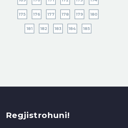
169
170
171
172
173
174
175
176
177
178
179
180
181
182
183
184
185
Regjistrohuni!