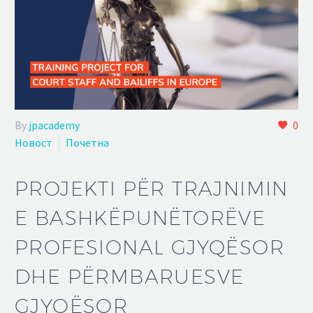
By
jpacademy
0
Новост
Почетна
PROJEKTI PËR TRAJNIMIN
E BASHKËPUNËTORËVE
PROFESIONAL GJYQËSOR
DHE PËRMBARUESVE
GJYQËSOR