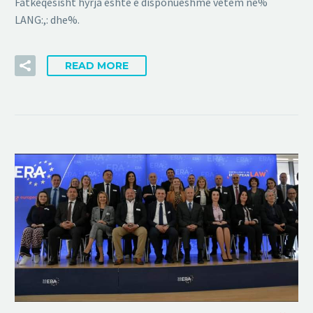
Fatkeqësisht hyrja është e disponueshme vetëm në%
LANG:,: dhe%.
READ MORE