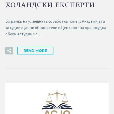
ХОЛАНДСКИ ЕКСПЕРТИ
Во рамки на успешната соработка помеѓу Академијата
за судии и јавни обвинители и Центарот за правосудна
обука и студии на…
READ MORE