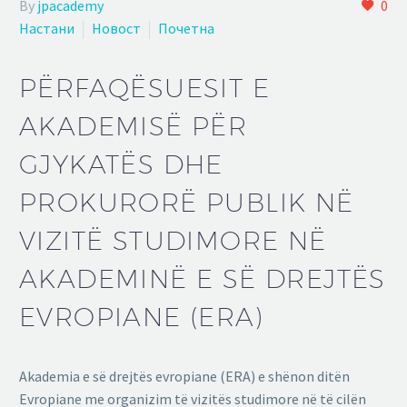
By
jpacademy
0
Настани
Новост
Почетна
PËRFAQËSUESIT E
AKADEMISË PËR
GJYKATËS DHE
PROKURORË PUBLIK NË
VIZITË STUDIMORE NË
AKADEMINË E SË DREJTËS
EVROPIANE (ERA)
Akademia e së drejtës evropiane (ERA) e shënon ditën
Evropiane me organizim të vizitës studimore në të cilën