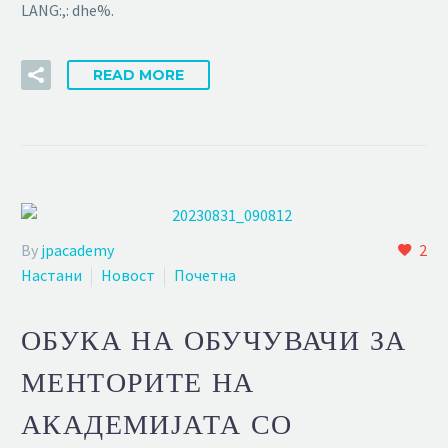
LANG:,: dhe%.
READ MORE
By
jpacademy
2
Настани
Новост
Почетна
ОБУКА НА ОБУЧУВАЧИ ЗА
МЕНТОРИТЕ НА
АКАДЕМИЈАТА СО