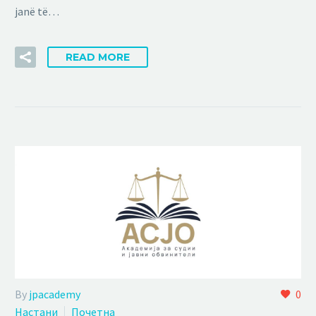
janë të…
READ MORE
By
jpacademy
0
Настани
Почетна