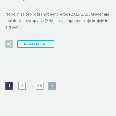
Në korniza të Programit për drejtësi 2021-2027, Akademija
e së drejtës evropiane (ERA) do ta implementojë projektin
e ri për…
READ MORE
…
1
2
39