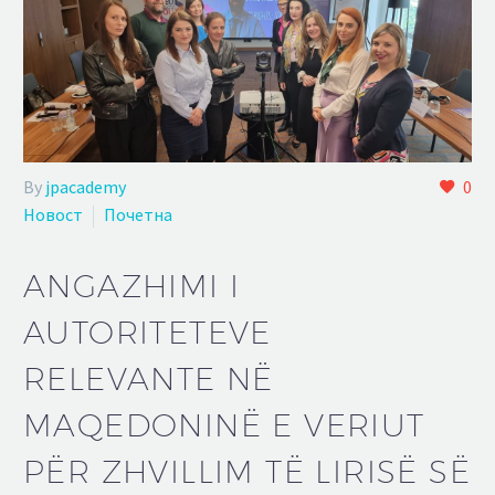
By
jpacademy
0
Новост
Почетна
ANGAZHIMI I
AUTORITETEVE
RELEVANTE NË
MAQEDONINË E VERIUT
PËR ZHVILLIM TË LIRISË SË