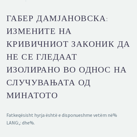
ГАБЕР ДАМЈАНОВСКА:
ИЗМЕНИТЕ НА
КРИВИЧНИОТ ЗАКОНИК ДА
НЕ СЕ ГЛЕДААТ
ИЗОЛИРАНО ВО ОДНОС НА
СЛУЧУВАЊАТА ОД
МИНАТОТО
Fatkeqësisht hyrja është e disponueshme vetëm në%
LANG:,: dhe%.