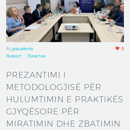
By
jpacademy
0
Новост
Почетна
PREZANTIMI I
METODOLOGJISË PËR
HULUMTIMIN E PRAKTIKËS
GJYQËSORE PËR
MIRATIMIN DHE ZBATIMIN