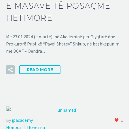
E MASAVE TË POSAÇME
HETIMORE
Më 23.01.2024 (e martë), në Akademinë për Gjyqtarë dhe
Prokurorë Publikë “Pavel Shatev” Shkup, në bashkëpunim
me DCAF – Qendra…
READ MORE
By
jpacademy
1
Новост
Почетна