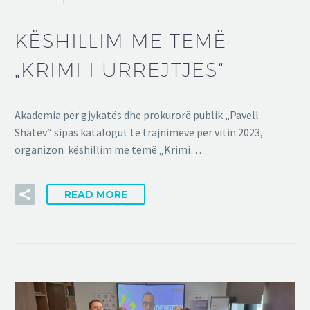
KËSHILLIM ME TEMË
„KRIMI I URREJTJES“
Akademia për gjykatës dhe prokurorë publik „Pavell
Shatev“ sipas katalogut të trajnimeve për vitin 2023,
organizon këshillim me temë „Krimi…
READ MORE