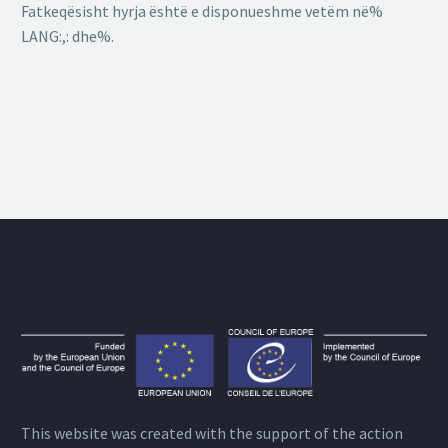
Fatkeqësisht hyrja është e disponueshme vetëm në%
LANG:,: dhe%.
This website was created with the support of the action