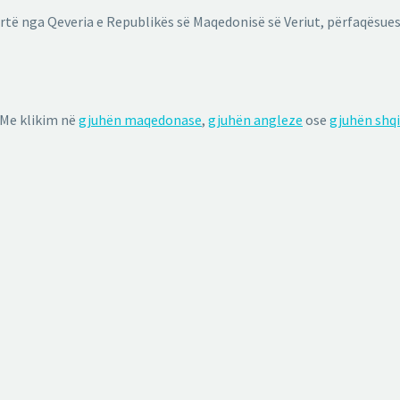
rtë nga Qeveria e Republikës së Maqedonisë së Veriut, përfaqësues
 Me klikim në
gjuhën maqedonase
,
gjuhën angleze
ose
gjuhën shq