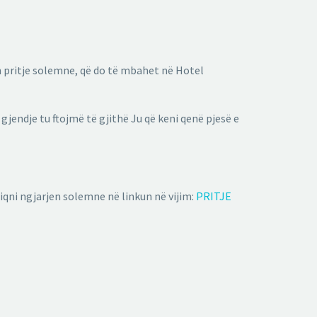
n pritje solemne, që do të mbahet në Hotel
jendje tu ftojmë të gjithë Ju që keni qenë pjesë e
iqni ngjarjen solemne në linkun në vijim:
PRITJE