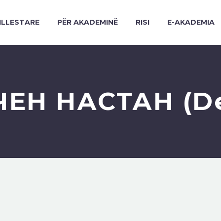
ILLESTARE
PËR AKADEMINË
RISI
E-AKADEMIA
ЧЕН НАСТАН (D