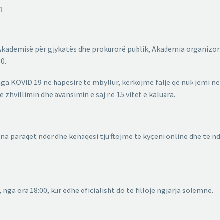
1
së Akademisë për gjykatës dhe prokurorë publik, Akademia organizo
0.
 KOVID 19 në hapësirë të mbyllur, kërkojmë falje që nuk jemi në g
 zhvillimin dhe avansimin e saj në 15 vitet e kaluara.
na paraqet nder dhe kënaqësi tju ftojmë të kyçeni online dhe të nd
, nga ora 18:00, kur edhe oficialisht do të fillojë ngjarja solemne.