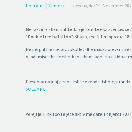
Настани
Новост
Tuesday, der 30. November 202
Me rastin e shënimit të 15 vjetorit të ekzistencës 
“DoubleTree by Hilton”, Shkup, me fillim nga ora 18:0
Në përputhje me protokollet dhe masat preventive nga
Akademisë dhe të cilët keni dhënë kontribut lidhur me
Pjesëmarrja juaj për ne është e rëndësishme, prandaj 
SOLEMNE.
Vërejtje: Linku do të jetë aktiv me datë 1 dhjetor 2021