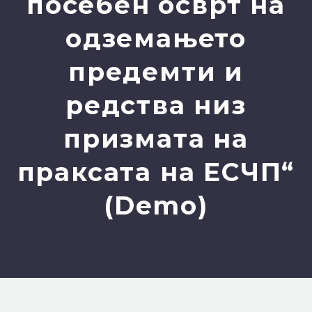
посебен осврт на
одземањето
предемти и
редства низ
призмата на
праксата на ЕСЧП“
(Demo)