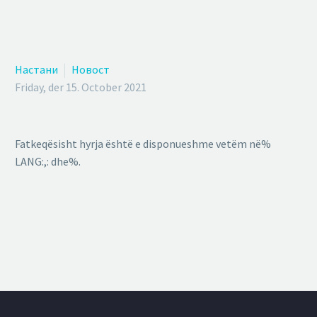
Настани
Новост
Friday, der 15. October 2021
Fatkeqësisht hyrja është e disponueshme vetëm në%
LANG:,: dhe%.