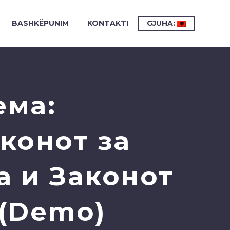
BASHKËPUNIM
KONTAKTI
GJUHA:
ема:
конот за
а и Законот
 (Demo)