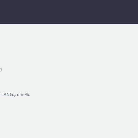
9
 LANG:,: dhe%.