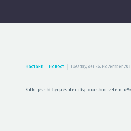
Настани
Новост
Tuesday, der 26. November 201
Fatkeqësisht hyrja është e disponueshme vetëm në%