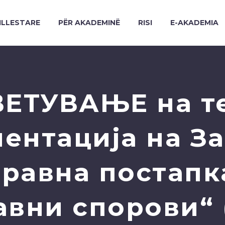
ILLESTARE
PËR AKADEMINË
RISI
E-AKADEMIA
ЕТУВАЊЕ на т
ентација на За
равна постапк
авни спорови“