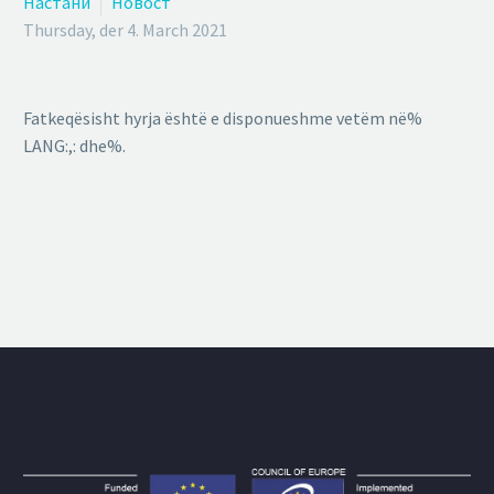
Настани
Новост
Thursday, der 4. March 2021
Fatkeqësisht hyrja është e disponueshme vetëm në%
LANG:,: dhe%.