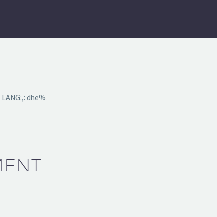
 LANG:,: dhe%.
MENT