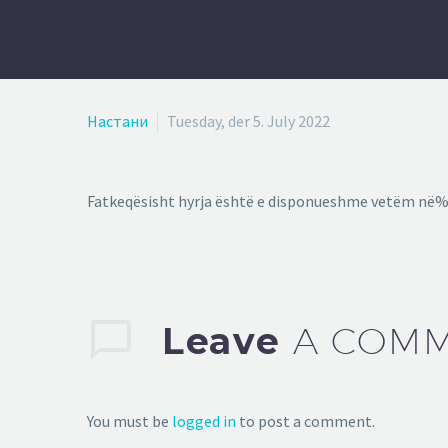
Настани
Tuesday, der 5. July 2022
Fatkeqësisht hyrja është e disponueshme vetëm në%
Leave
A COM
You must be
logged in
to post a comment.