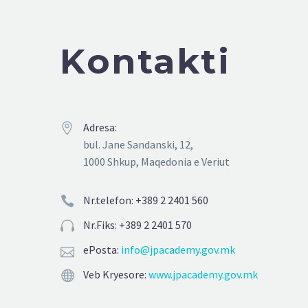
Kontakti
Adresa:


bul. Jane Sandanski, 12,
1000 Shkup, Maqedonia e Veriut
Nr.telefon: +389 2 2401 560


Nr.Fiks: +389 2 2401 570


еPosta:
info@jpacademy.gov.mk


Veb Kryesore:
www.jpacademy.gov.mk

