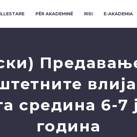
ILLESTARE
PËR AKADEMINË
RISI
E-AKADEMIA
ски) Предавање
штетните влија
а средина 6-7 ј
година