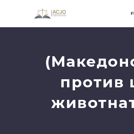
F
(Македон
против 
животнат