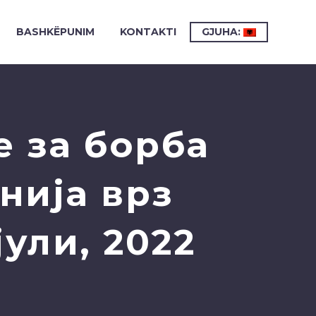
BASHKËPUNIM
KONTAKTI
GJUHA:
 за борба
нија врз
ули, 2022