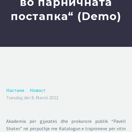
во парничната
постапка“ (Demo)
Настани
Новост
Tuesday, der 8. March 2022
Akademia për gjyкаtës dhe prokurorë publik “Pavell
Shatev” në përputhje me Katalogun e trajnimeve për vitin