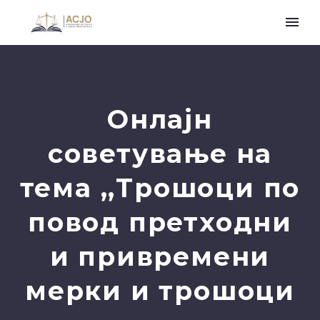
Онлајн
советување на
тема ,,Трошоци по
повод претходни
и привремени
мерки и трошоци