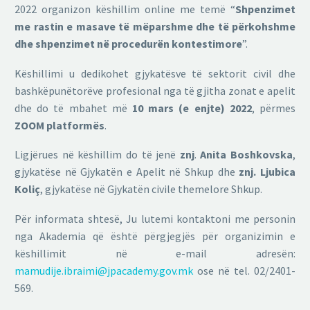
2022 organizon këshillim online me temë “
Shpenzimet
me rastin e masave të mëparshme dhe të përkohshme
dhe shpenzimet në procedurën kontestimore
”.
Këshillimi u dedikohet gjykatësve të sektorit civil dhe
bashkëpunëtorëve profesional nga të gjitha zonat e apelit
dhe do të mbahet më
10 mars (e enjte) 2022
, përmes
ZOOM platformës
.
Ligjërues në këshillim do të jenë
znj
.
Anita Boshkovska
,
gjykatëse në Gjykatën e Apelit në Shkup dhe
znj.
Ljubica
Koliç
, gjykatëse në Gjykatën civile themelore Shkup.
Për informata shtesë, Ju lutemi kontaktoni me personin
nga Akademia që është përgjegjës për organizimin e
këshillimit në e-mail adresën:
mamudije.ibraimi@jpacademy.gov.mk
ose në tel. 02/2401-
569.