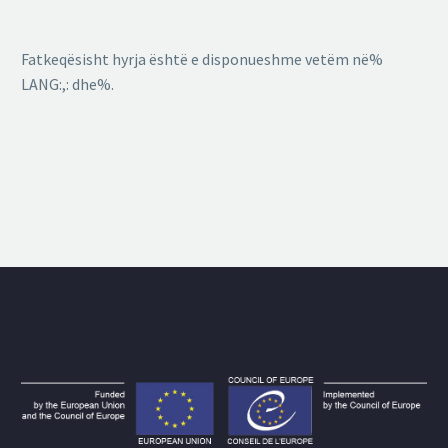
Fatkeqësisht hyrja është e disponueshme vetëm në%
LANG:,: dhe%.