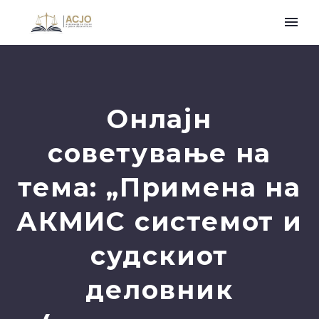
Онлајн
советување на
тема: „Примена на
АКМИС системот и
судскиот
деловник