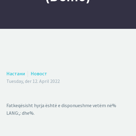
Настани
Новост
Tuesday, der 12. April 2022
Fatkeqësisht hyrja është e disponueshme vetëm në%
LANG:,: dhe%.