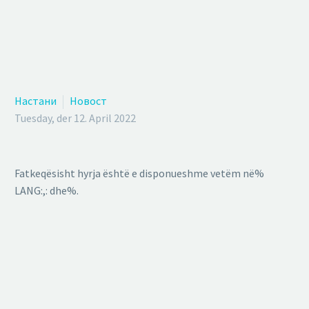
Настани
Новост
Tuesday, der 12. April 2022
Fatkeqësisht hyrja është e disponueshme vetëm në%
LANG:,: dhe%.