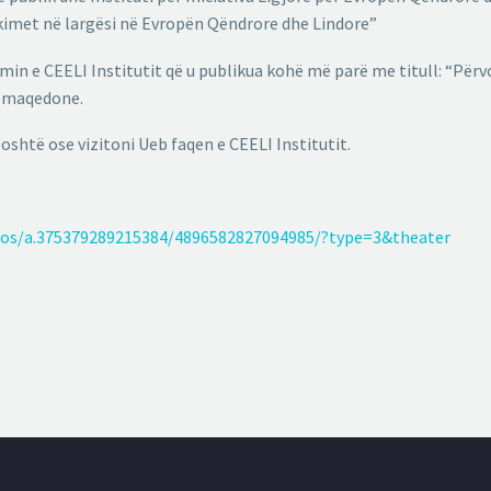
jykimet në largësi në Evropën Qëndrore dhe Lindore”
imin e CEELI Institutit që u publikua kohë më parë me titull: “Për
n maqedone.
shtë ose vizitoni Ueb faqen e CEELI Institutit.
tos/a.375379289215384/4896582827094985/?type=3&theater