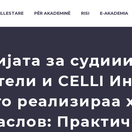
ILLESTARE
PËR AKADEMINË
RISI
E-AKADEMIA
јата за судиии
ели и CELLI И
го реализираа 
аслов: Практи