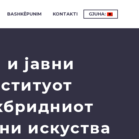
BASHKËPUNIM
KONTAKTI
GJUHA:
 и јавни
нституот
хбридниот
чни искуства