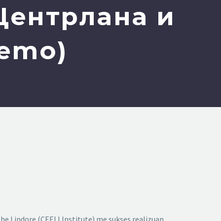
Центрлана и
Demo)
dhe Lindore (CEELI Institute) me sukses realizuan