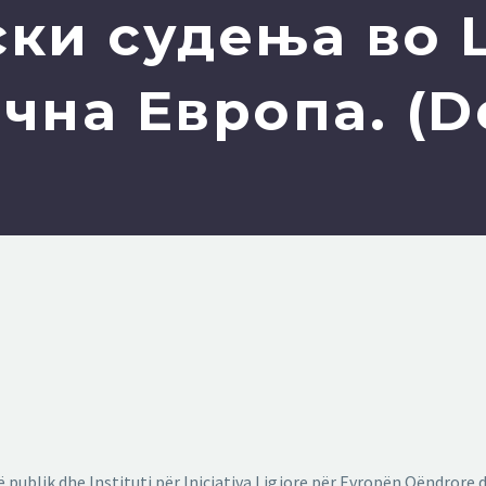
ски судења во 
чна Европа. (
publik dhe Instituti për Iniciativa Ligjore për Evropën Qëndrore 