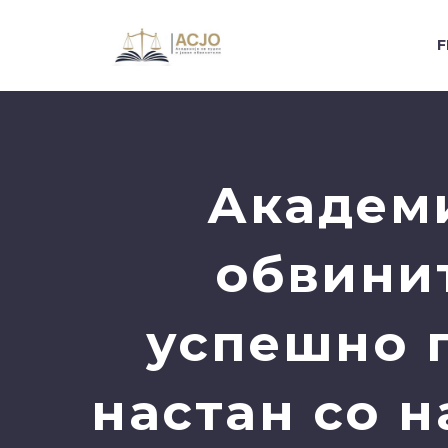
F
Академи
обвинит
успешно 
настан со н