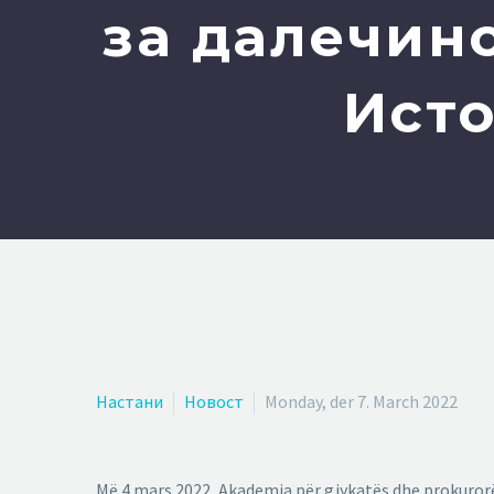
за далечин
Исто
Настани
Новост
Monday, der 7. March 2022
Më 4 mars 2022, Akademia për gjykatës dhe prokurorë 