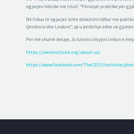
ngjarjen hibride me titull: “Përvojat praktike për g
Në fokus të ngjarjes ishte diskutimi lidhur me publik
Qëndrore dhe Lindore”, që u përkthye edhe në gjuhë
Për më shumë detaje, Ju lutemi shtypni linkun e mëpo
https://ceeliinstitute.org/about-us/
https://www.facebook.com/TheCEELIInstitute/pho