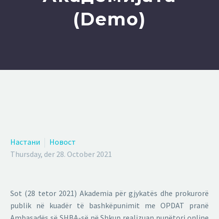
(Demo)
Настани
Новост
Thursday, der 28. October 2021
Sot (28 tetor 2021) Akademia për gjykatës dhe prokurorë
publik në kuadër të bashkëpunimit me OPDAT pranë
Ambasadës së SHBA-së në Shkup realizuan punëtori online