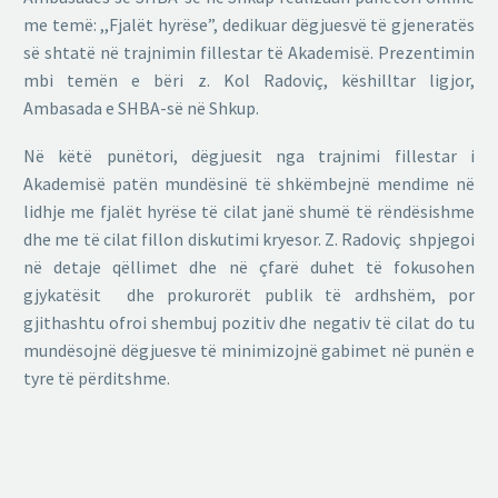
me temë: ,,Fjalët hyrëse”, dedikuar dëgjuesvë të gjeneratës
së shtatë në trajnimin fillestar të Akademisë. Prezentimin
mbi temën e bëri z. Kol Radoviç, këshilltar ligjor,
Ambasada e SHBA-së në Shkup.
Në këtë punëtori, dëgjuesit nga trajnimi fillestar i
Akademisë patën mundësinë të shkëmbejnë mendime në
lidhje me fjalët hyrëse të cilat janë shumë të rëndësishme
dhe me të cilat fillon diskutimi kryesor. Z. Radoviç shpjegoi
në detaje qëllimet dhe në çfarë duhet të fokusohen
gjykatësit dhe prokurorët publik të ardhshëm, por
gjithashtu ofroi shembuj pozitiv dhe negativ të cilat do tu
mundësojnë dëgjuesve të minimizojnë gabimet në punën e
tyre të përditshme.