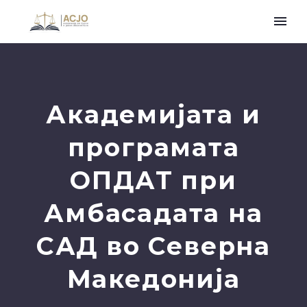
Академијата и
програмата
ОПДАТ при
Амбасадата на
САД во Северна
Македонија