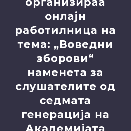
организираа
онлајн
работилница на
тема: „Воведни
зборови“
наменета за
слушателите од
седмата
генерација на
Академијата