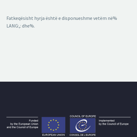
Fatkeqësisht hyrja është e disponueshme vetëm në%
LANG:,: dhe%.