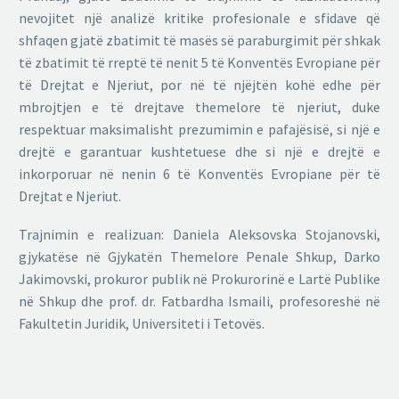
nevojitet një analizë kritike profesionale e sfidave që
shfaqen gjatë zbatimit të masës së paraburgimit për shkak
të zbatimit të rreptë të nenit 5 të Konventës Evropiane për
të Drejtat e Njeriut, por në të njëjtën kohë edhe për
mbrojtjen e të drejtave themelore të njeriut, duke
respektuar maksimalisht prezumimin e pafajësisë, si një e
drejtë e garantuar kushtetuese dhe si një e drejtë e
inkorporuar në nenin 6 të Konventës Evropiane për të
Drejtat e Njeriut.
Trajnimin e realizuan: Daniela Aleksovska Stojanovski,
gjykatëse në Gjykatën Themelore Penale Shkup, Darko
Jakimovski, prokuror publik në Prokurorinë e Lartë Publike
në Shkup dhe prof. dr. Fatbardha Ismaili, profesoreshë në
Fakultetin Juridik, Universiteti i Tetovës.