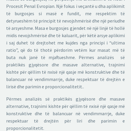
Procesit Penal Evropian. Një fokus i veçantë u dha aplikimit
të burgosjes si masë e fundit, me respektim të
detyrueshëm të principit të nevojshmërisë dhe një periudhe
të arsyeshme. Masa e burgosjes gjendet në një linjë të hollë
midis nevojshmërisë dhe të kaluarit, për këtë arsye aplikimi
i saj duhet të drejtohet me kujdes nga principi i “ultima
ratio”, që do të thotë përdorim vetëm kur masat më të
buta nuk janë të mjaftueshme. Përmes analizës së
praktikës gjyqësore dhe masave alternative, trajnimi
kishte për qëllim të nxisë një qasje më konstruktive dhe të
balancuar në vendimmarrje, duke respektuar të drejtën e
lirisë dhe parimin e proporcionalitetit..
Përmes analizës së praktikës gjyqësore dhe masave
alternative, trajnimi kishte për qëllim të nxisë një qasje më
konstruktive dhe të balancuar në vendimmarrje, duke
respektuar të drejtën për liri dhe parimin e
proporcionalitetit.