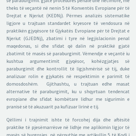
së paraburgimit gjatë procedurës penale dhe hetimore, me
theks të veçantë në nenin 5 të Konventës Evropiane për të
Drejtat e Njeriut (KEDNj). Përmes analizës sistematike
ligjore u trajtuan standardet kryesore të vendosura në
praktikën gjyqësore të Gjykatës Evropiane për të Drejtat e
Njeriut (GJEDNj), zbatimi i tyre në legjislacionin penal
maqedonas, si dhe sfidat që dalin në praktikë gjatë
zbatimit të masës së paraburgimit. Vëmendje e veçantë iu
kushtua argumentimit gjyqësor, kohëzgjatjes së
paraburgimit dhe kontrollit të ligjshmërisë së tij, duke
analizuar rolin e gjykatës në respektimin e parimit të
domosdoshëm. Gjithashtu, u trajtuan edhe masat
alternative të paraburgimit, ku u shqyrtuan tendencat
evropiane dhe sfidat kombëtare lidhur me sigurimin e
pranisë së të akuzuarit pa kufizuar lirinë e tij.
Qëllimi i trajnimit ishte të forcohej dija dhe aftësitë
praktike të pjesëmarrësve në lidhje me aplikimin ligjor të
masës së burgosjes, në përputhje me artikullin 5 të Kodi i