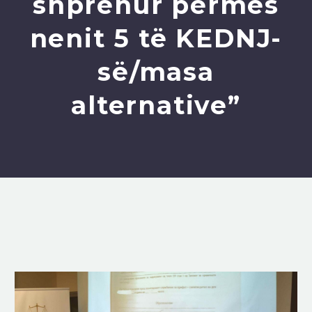
shprehur përmes
nenit 5 të KEDNJ-
së/masa
alternative”