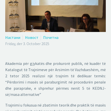
Настани
Новост
Почетна
Friday, der 3. October 2025
Akademia për gjykatës dhe prokurorë publik, në kuadër të
Katalogut të Trajnimeve për Arsimim të Vazhdueshëm, më
2 tetor 2025 realizoi një trajnim të dedikuar temës:
“Përdorimi i masës së paraburgimit në procedurën penale
dhe paraprake, e shprehur përmes nenit 5 të KEDNJ-
së/masa alternative”
Trajnimi u fokusua në zbatimin teorik dhe praktik të masës