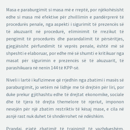
Masa e paraburgimit si masa më e rreptë, por njëkohësisht
edhe si masa më efektive për zhvillimin e pandërprerë të
procedurës penale, nga aspekti i sigurimit të prezencës së
të akuzuarit në procedurë, eliminimit të rrezikut të
pengimit të procedurës dhe parandalimit të përsëritjes,
gjegjësisht përfundimit të veprës penale, është më së
shpeshti e elaboruar, por edhe më së shumti e kritikuar nga
masat për sigurimin e prezencës së të akuzuarit, të
parashikuara në nenin 144 të KPP-së.
Niveli i lartë i kufizimeve që rrjedhin nga zbatimi i masës së
paraburgimit, jo vetëm në lidhje me të drejtën për liri, por
duke prekur gjithashtu edhe të drejtat ekonomike, sociale
dhe të tjera të drejta themelore të njeriut, imponon
nevojën për një zbatim restriktiv të kësaj mase, e cila në
asnjë rast nuk duhet të shndërrohet në ndëshkim.
Prandaj, gjatë zbatimit të trajnimit të vazhdueshëm,