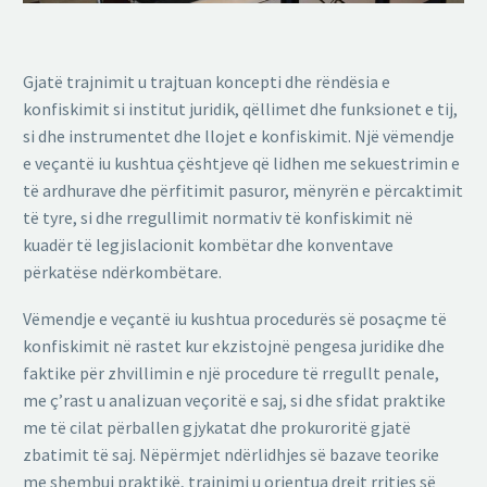
Gjatë trajnimit u trajtuan koncepti dhe rëndësia e
konfiskimit si institut juridik, qëllimet dhe funksionet e tij,
si dhe instrumentet dhe llojet e konfiskimit. Një vëmendje
e veçantë iu kushtua çështjeve që lidhen me sekuestrimin e
të ardhurave dhe përfitimit pasuror, mënyrën e përcaktimit
të tyre, si dhe rregullimit normativ të konfiskimit në
kuadër të legjislacionit kombëtar dhe konventave
përkatëse ndërkombëtare.
Vëmendje e veçantë iu kushtua procedurës së posaçme të
konfiskimit në rastet kur ekzistojnë pengesa juridike dhe
faktike për zhvillimin e një procedure të rregullt penale,
me ç’rast u analizuan veçoritë e saj, si dhe sfidat praktike
me të cilat përballen gjykatat dhe prokuroritë gjatë
zbatimit të saj. Nëpërmjet ndërlidhjes së bazave teorike
me shembuj praktikë, trajnimi u orientua drejt rritjes së