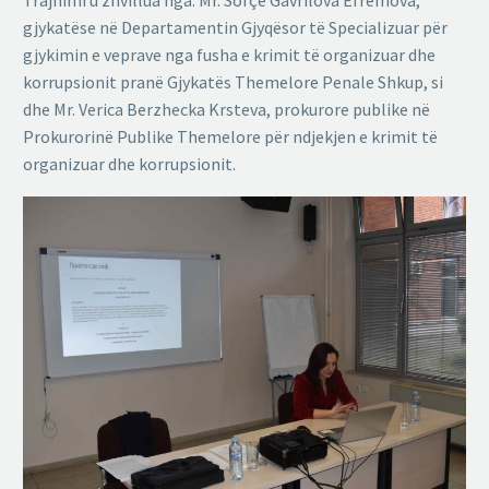
gjykatëse në Departamentin Gjyqësor të Specializuar për
gjykimin e veprave nga fusha e krimit të organizuar dhe
korrupsionit pranë Gjykatës Themelore Penale Shkup, si
dhe Mr. Verica Berzhecka Krsteva, prokurore publike në
Prokurorinë Publike Themelore për ndjekjen e krimit të
organizuar dhe korrupsionit.