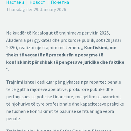
Настани
Новост
Почетна
Thursday, der 29. January 2026
Në kuadër të Katalogut të trajnimeve për vitin 2026,
Akademia për gjykatës dhe prokurorë publik, sot (29 janar
2026), realizoi një trajnim me temën:
„
Konfiskimi, me
theks të veçantë në procedurën e posaçme të
konfiskimit për shkak të pengesave juridike dhe faktike
“.
Trajnimi ishte i dedikuar për gjykatës nga repartet penale
të të gjitha rajoneve apelative, prokurorë publikë dhe
përfaqësues të policisë financiare, me qëllim të avancimit
të njohurive të tyre profesionale dhe kapaciteteve praktike
në fushën e konfiskimit të pasurisë së fituar nga vepra
penale.
Trajnimi u zhvillua nga: Mr. Sofçe Gavrilova Efremova,