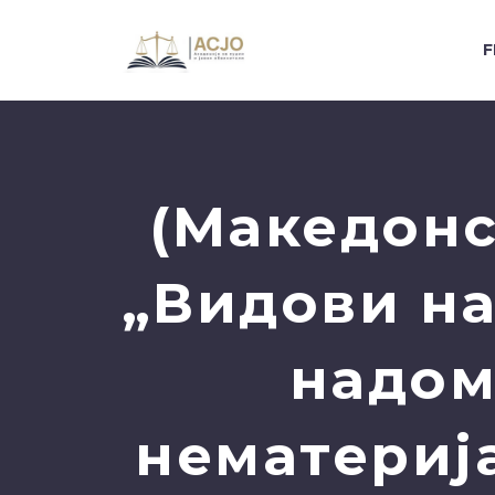
F
(Македонс
„Видови на
надом
нематериј