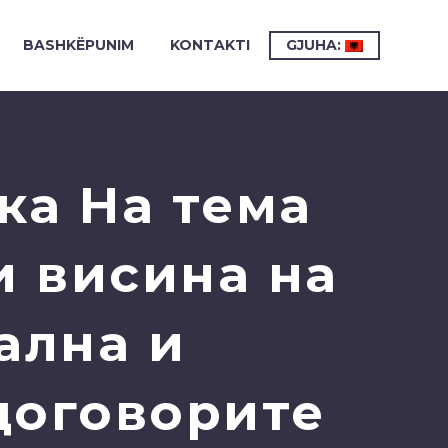
BASHKËPUNIM
KONTAKTI
GJUHA:
ка На тема
и висина на
ална и
договорите