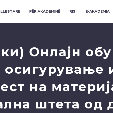
ILLESTARE
PËR AKADEMINË
RISI
E-AKADEMIA
ки) Онлајн обу
 осигурување 
ест на материј
ална штета од 