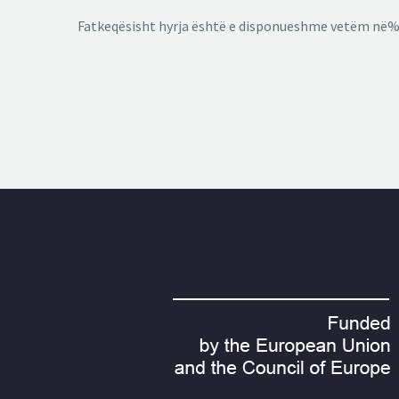
Fatkeqësisht hyrja është e disponueshme vetëm në%