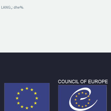
 LANG:,: dhe%.