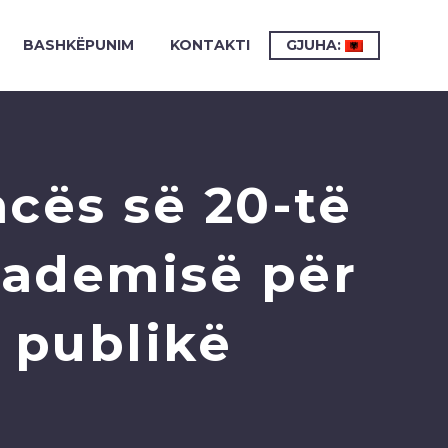
BASHKËPUNIM
KONTAKTI
GJUHA:
cës së 20-të
kademisë për
 publikë