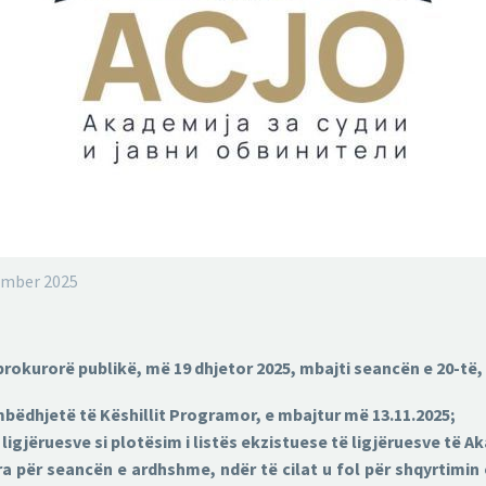
cember 2025
okurorë publikë, më 19 dhjetor 2025, mbajti seancën e 20-të, m
bëdhjetë të Këshillit Programor, e mbajtur më 13.11.2025;
 ligjëruesve si plotësim i listës ekzistuese të ligjëruesve të 
 për seancën e ardhshme, ndër të cilat u fol për shqyrtimin e