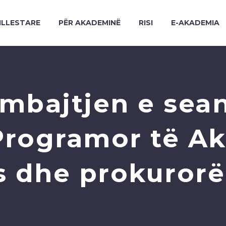
ILLESTARE
PËR AKADEMINË
RISI
E-AKADEMIA
 mbajtjen e sean
t Programor të A
s dhe prokurorë