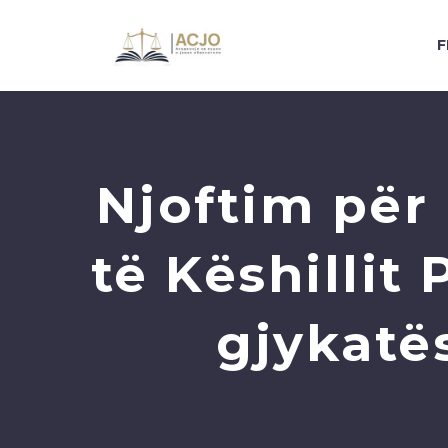
F
Njoftim për
të Këshilli
gjykatë