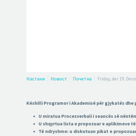
Настани
Новост
Почетна
Friday, der 19. De
Këshilli Programor i Akademisë për gjykatës dhe pr
U miratua Procesverbali i seancës së nëntëm
U shqyrtua lista e propozuar e aplikimeve të
Të ndryshme: u diskutuan pikat e propozuara