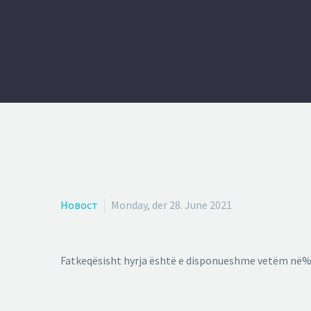
Новост
Monday, der 28. June 2021
Fatkeqësisht hyrja është e disponueshme vetëm në%