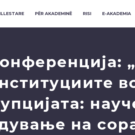
ILLESTARE
PËR AKADEMINË
RISI
E-AKADEMIA
онференција: 
нституциите в
упцијата: нау
дување на сор