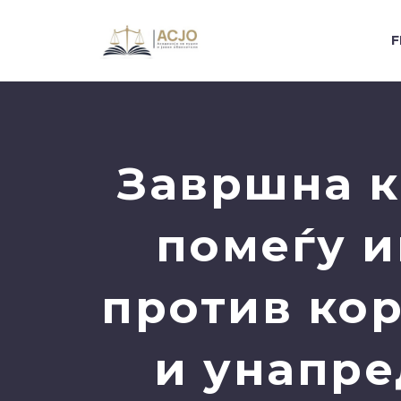
F
Завршна к
помеѓу и
против кор
и унапре