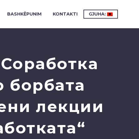
BASHKËPUNIM
KONTAKTI
GJUHA:
„Соработка
о борбата
чени лекции
аботката“