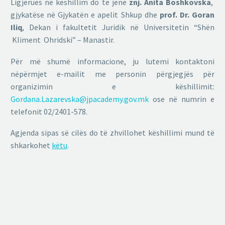
Ligjërues në këshillim do të jenë
znj. Anita Boshkovska
,
gjykatëse në Gjykatën e apelit Shkup dhe
prof. Dr. Goran
Iliq
, Dekan i fakultetit Juridik në Universitetin “Shën
Kliment Ohridski” – Manastir.
Për më shumë informacione, ju lutemi kontaktoni
nëpërmjet e-mailit me personin përgjegjës për
organizimin e këshillimit:
Gordana.Lazarevska@jpacademy.gov.mk
ose në numrin e
telefonit 02/2401-578.
Agjenda sipas së cilës do të zhvillohet këshillimi mund të
shkarkohet
këtu
.