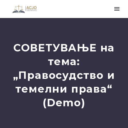
СОВЕТУВАЊЕ на
тема:
„Правосудство и
темелни права“
(Demo)