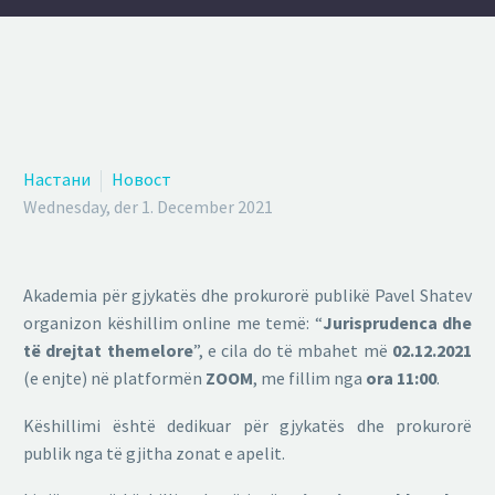
Настани
Новост
Wednesday, der 1. December 2021
Akademia për gjykatës dhe prokurorë publikë Pavel Shatev
organizon këshillim online me temë: “
Jurisprudenca dhe
të drejtat themelore
”, e cila do të mbahet më
02.12.2021
(e enjte) në platformën
ZOOM
, me fillim nga
ora 11:00
.
Këshillimi është dedikuar për gjykatës dhe prokurorë
publik nga të gjitha zonat e apelit.