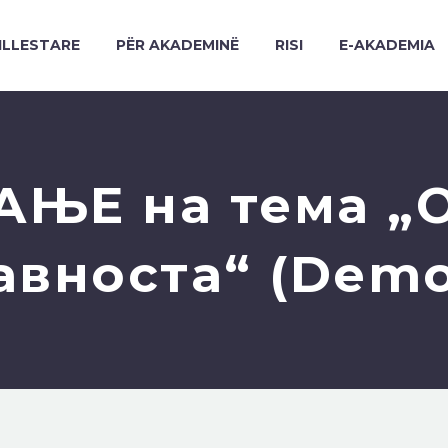
ILLESTARE
PËR AKADEMINË
RISI
E-AKADEMIA
ЊЕ на тема „
авноста“ (Dem