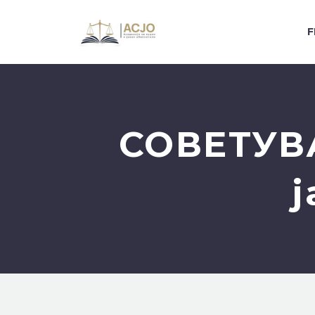
F
СОВЕТУВА
ј