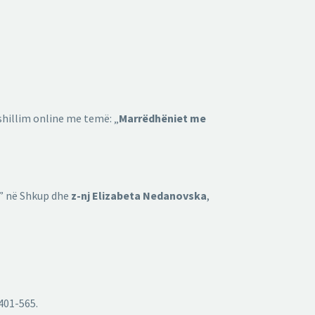
shillim online me temë: „
Marrëdhëniet me
rë” në Shkup dhe
z-nj Elizabeta Nedanovska
,
2401-565.