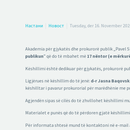
Настани
Новост
Tuesday, der 16. November 202
Akademia për gjykatës dhe prokurorë publik „Pavel Sh
publikun
” që do të mbahet më
17 nëntor (e mërkur
Këshillimi është dedikuar për gjykatës, prokurorë p
Ligjërues në këshillim do të jenë:
d-r Jasna Baqovsk
këshilltar i pavarur prokurorial për marëdhënie me p
Agjendën sipas së cilës do të zhvillohet këshillimi 
Materialet e punës që do të përdoren gjatë këshilli
Për informata shtesë mund të kontaktoni në e-mail