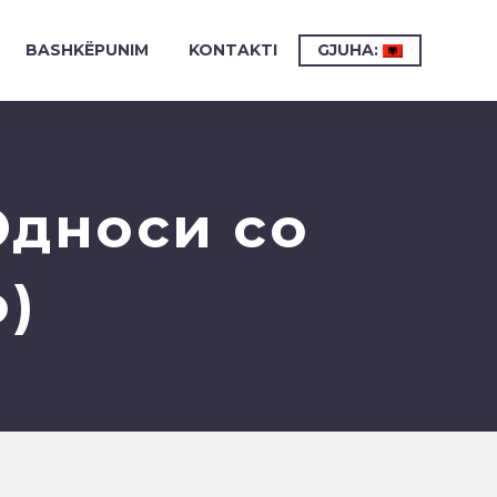
BASHKËPUNIM
KONTAKTI
GJUHA:
Односи со
o)