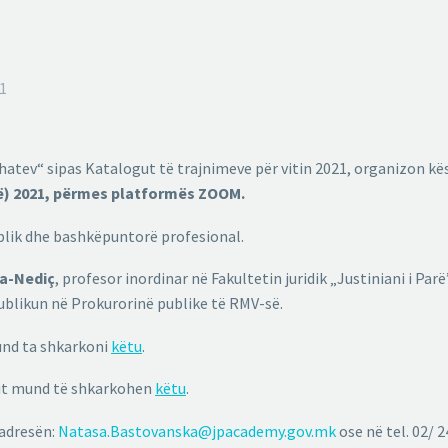
1
atev“ sipas Katalogut të trajnimeve për vitin 2021, organizon kë
ë) 2021, përmes platformës ZOOM.
ublik dhe bashkëpuntorë profesional.
a-Nediç
, profesor inordinar në Fakultetin juridik „Justiniani i Pa
ublikun në Prokurorinë publike të RMV-së.
mund ta shkarkoni
këtu
.
mit mund të shkarkohen
këtu
.
 adresën:
Natasa.Bastovanska@jpacademy.gov.mk
ose në tel. 02/ 