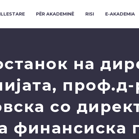
ILLESTARE
PËR AKADEMINË
RISI
E-AKADEMIA
останок на дир
ијата, проф.д-
вска со дирек
а финансиска п