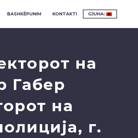
BASHKËPUNIM
KONTAKTI
GJUHA:
екторот на
р Габер
торот на
олиција, г.