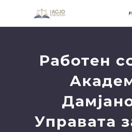
F
Работен с
Академ
Дамјано
Управата з