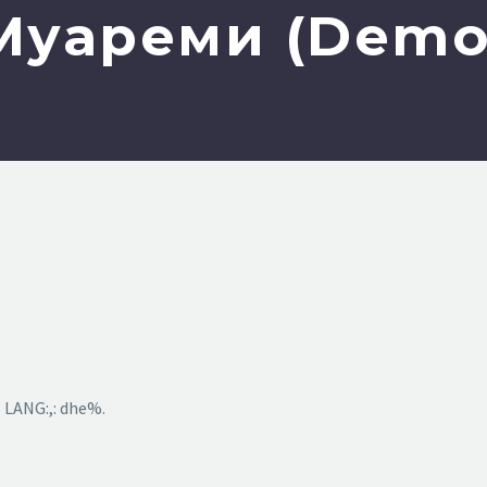
Муареми (Demo
 LANG:,: dhe%.