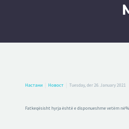
Настани
Новост
Tuesday, der 26. January 2021
Fatkeqësisht hyrja është e disponueshme vetëm në%