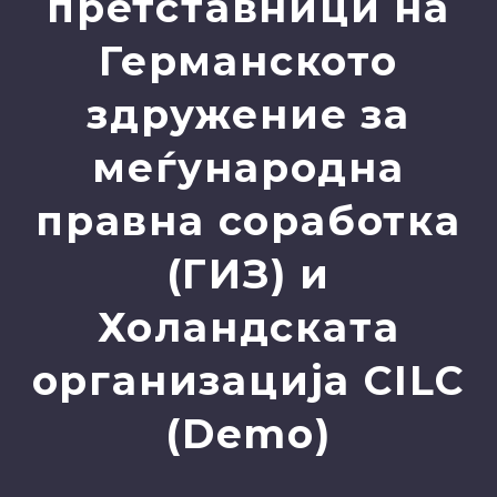
претставници на
Германското
здружение за
меѓународна
правна соработка
(ГИЗ) и
Холандската
организација CILC
(Demo)