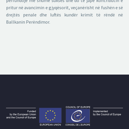
përfundojë me shumë sukses dhe do të japë kontributin e
pritur në avancimin e gjyqësorit, veçanërisht në fushën e së
drejtës penale dhe luftës kundër krimit të rëndë në
Ballkanin Perëndimor.