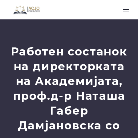
Работен состанок
на директорката
на Академијата,
проф.д-р Наташа
Габер
Дамјановска со