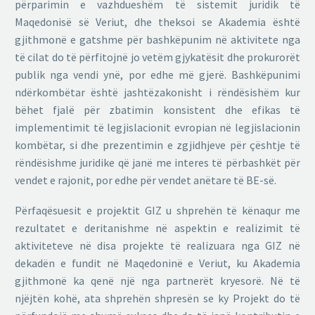
përparimin e vazhdueshëm të sistemit juridik të
Maqedonisë së Veriut, dhe theksoi se Akademia është
gjithmonë e gatshme për bashkëpunim në aktivitete nga
të cilat do të përfitojnë jo vetëm gjykatësit dhe prokurorët
publik nga vendi ynë, por edhe më gjerë. Bashkëpunimi
ndërkombëtar është jashtëzakonisht i rëndësishëm kur
bëhet fjalë për zbatimin konsistent dhe efikas të
implementimit të legjislacionit evropian në legjislacionin
kombëtar, si dhe prezentimin e zgjidhjeve për çështje të
rëndësishme juridike që janë me interes të përbashkët për
vendet e rajonit, por edhe për vendet anëtare të BE-së.
Përfaqësuesit e projektit GIZ u shprehën të kënaqur me
rezultatet e deritanishme në aspektin e realizimit të
aktiviteteve në disa projekte të realizuara nga GIZ në
dekadën e fundit në Maqedoninë e Veriut, ku Akademia
gjithmonë ka qenë një nga partnerët kryesorë. Në të
njëjtën kohë, ata shprehën shpresën se ky Projekt do të