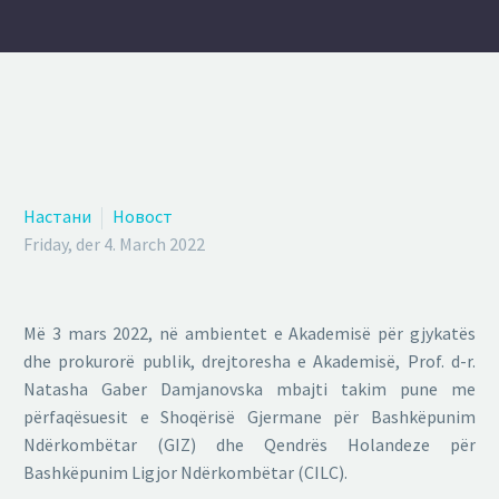
Настани
Новост
Friday, der 4. March 2022
Më 3 mars 2022, në ambientet e Akademisë për gjykatës
dhe prokurorë publik, drejtoresha e Akademisë, Prof. d-r.
Natasha Gaber Damjanovska mbajti takim pune me
përfaqësuesit e Shoqërisë Gjermane për Bashkëpunim
Ndërkombëtar (GIZ) dhe Qendrës Holandeze për
Bashkëpunim Ligjor Ndërkombëtar (CILC).