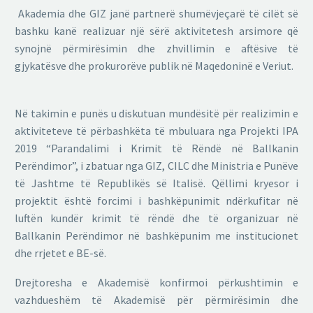
Akademia dhe GIZ janë partnerë shumëvjeçarë të cilët së
bashku kanë realizuar një sërë aktivitetesh arsimore që
synojnë përmirësimin dhe zhvillimin e aftësive të
gjykatësve dhe prokurorëve publik në Maqedoninë e Veriut.
Në takimin e punës u diskutuan mundësitë për realizimin e
aktiviteteve të përbashkëta të mbuluara nga Projekti IPA
2019 “Parandalimi i Krimit të Rëndë në Ballkanin
Perëndimor”, i zbatuar nga GIZ, CILC dhe Ministria e Punëve
të Jashtme të Republikës së Italisë. Qëllimi kryesor i
projektit është forcimi i bashkëpunimit ndërkufitar në
luftën kundër krimit të rëndë dhe të organizuar në
Ballkanin Perëndimor në bashkëpunim me institucionet
dhe rrjetet e BE-së.
Drejtoresha e Akademisë konfirmoi përkushtimin e
vazhdueshëm të Akademisë për përmirësimin dhe