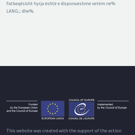
Fatkeqësisht hyrja është e disponueshme vetëm në%
LANG:,: dhe%.
This website was created with the support of the action