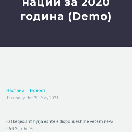
нации за 2020
година (Demo)
Настани
Новост
Thursday, der 20. May 2021
Fatkeqësisht hyrja është e disponueshme vetëm në%
LANG:,: dhe%.