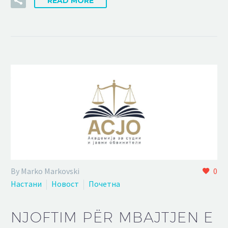
READ MORE
By Marko Markovski
0
Настани
Новост
Почетна
NJOFTIM PËR MBAJTJEN E