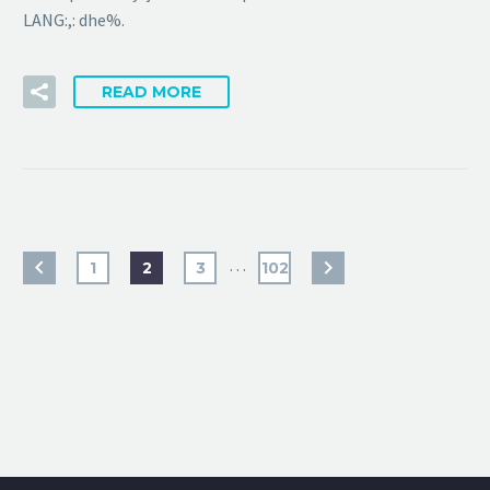
LANG:,: dhe%.
READ MORE
…
1
2
3
102