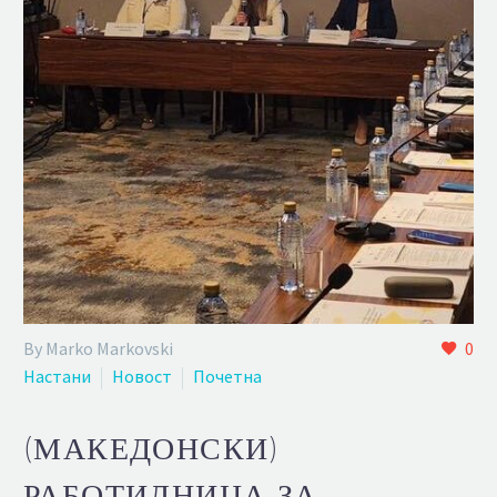
By Marko Markovski
0
Настани
Новост
Почетна
(МАКЕДОНСКИ)
РАБОТИЛНИЦА ЗА