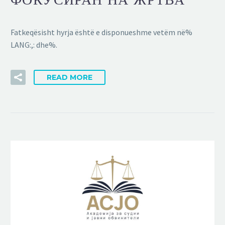
Fatkeqësisht hyrja është e disponueshme vetëm në%
LANG:,: dhe%.
READ MORE