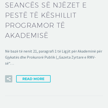
SEANCËS SË NJËZET E
PESTË TË KËSHILLIT
PROGRAMOR TË
AKADEMISË
Në bazë të nenit 21, paragrafi 1 të Ligjit për Akademinë për
Gjykatës dhe Prokurorë Publik („Gazeta Zyrtare e RMV-
së“…
READ MORE