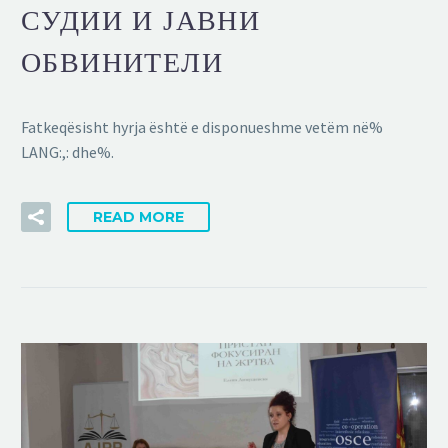
СУДИИ И ЈАВНИ
ОБВИНИТЕЛИ
Fatkeqësisht hyrja është e disponueshme vetëm në%
LANG:,: dhe%.
READ MORE