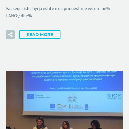
Fatkeqësisht hyrja është e disponueshme vetëm në%
LANG:,: dhe%.
READ MORE