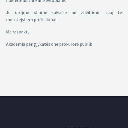
ndërkombëtare dhe evropiane.
Ju urojmë shumë suksese në zhvillimin tuaj të
mëtutejshëm profesional.
Me respekt,
Akademia për gjykatës dhe prokurorë publik