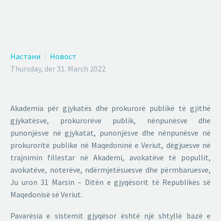
Настани
Новост
Thursday, der 31. March 2022
Akademia për gjykatës dhe prokurorë publikë të gjithë
gjykatësve, prokurorëve publik, nënpunësve dhe
punonjësve në gjykatat, punonjësve dhe nënpunësve në
prokuroritë publike në Maqedoninë e Veriut, dëgjuesve në
trajnimin fillestar në Akademi, avokatëve të popullit,
avokatëve, noterëve, ndërmjetësuesve dhe përmbaruesve,
Ju uron 31 Marsin – Ditën e gjyqësorit të Republikës së
Maqedonisë së Veriut.
Pavarësia e sistemit gjyqësor është një shtyllë bazë e