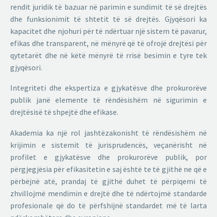
rendit juridik të bazuar në parimin e sundimit të së drejtës
dhe funksionimit të shtetit të së drejtës. Gjyqësori ka
kapacitet dhe njohuri për të ndërtuar një sistem të pavarur,
efikas dhe transparent, në mënyrë që të ofrojë drejtësi për
qytetarët dhe në këtë mënyrë të rrisë besimin e tyre tek
gjyqësori.
Integriteti dhe ekspertiza e gjykatësve dhe prokurorëve
publik janë elemente të rëndësishëm në sigurimin e
drejtësisë të shpejtë dhe efikase.
Akademia ka një rol jashtëzakonisht të rëndësishëm në
krijimin e sistemit të jurisprudencës, veçanërisht në
profilet e gjykatësve dhe prokurorëve publik, por
përgjegjësia për efikasitetin e saj është te të gjithë ne që e
përbëjnë atë, prandaj të gjithë duhet të përpiqemi të
zhvillojmë mendimin e drejtë dhe të ndërtojmë standarde
profesionale që do të përfshijnë standardet më të larta