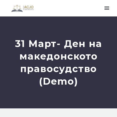
31 Март- Ден на
македонското
правосудство
(Demo)