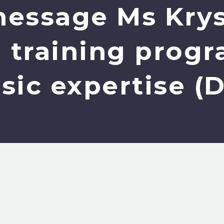
message Ms Kry
n training prog
sic expertise 