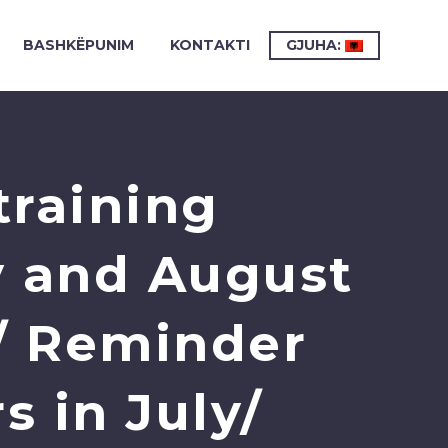
BASHKËPUNIM
KONTAKTI
GJUHA:
training
ly and August
 / Reminder
 in July/