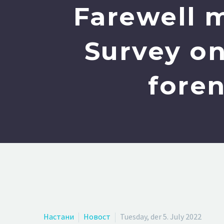
Farewell 
Survey o
foren
Настани
Новост
Tuesday, der 5. July 2022