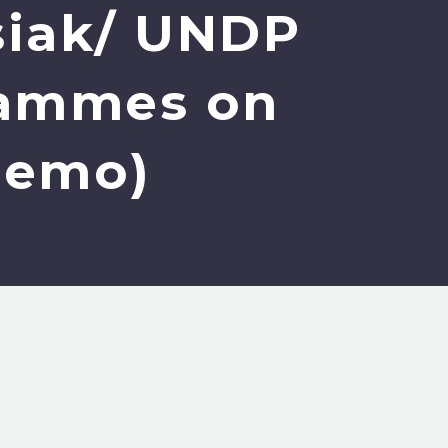
siak/ UNDP
rammes on
(Demo)