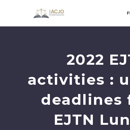
F
2022 EJ
activities :
deadlines 
EJTN Lun