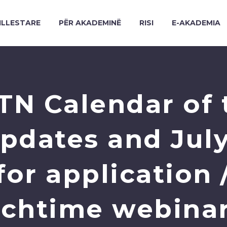
ILLESTARE
PËR AKADEMINË
RISI
E-AKADEMIA
TN Calendar of 
 updates and Ju
for application
chtime webinars