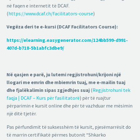
në faqen e internetit të DCAF.
(
https://www.dcaf.ch/facilitators-course
)
Vegëza deri te e-kursi
(DCAF Facilitators Course):
https://elearning.easygenerator.com/124bb599-d991-
407d-b718-5b1abfc3dbe9/
Në qasjen e parë, ju lutemi regjistrohuni/krijoni një
llogari me emrin dhe mbiemrin tuaj, me e-mailin tuaj
dhe fjalëkalimin sipas zgjedhjes suaj
(
Regjistrohuni tek
faqja | DCAF – Kurs për fasilitatorë
) për të ruajtur
përparimin e kursit online dhe për të vazhduar me mësimin
një ditë tjetër.
Pas përfundimit të suksesshëm të kursit, pjesëmarrësit do
të marrin certifikatë përmes butonit “Shkarko