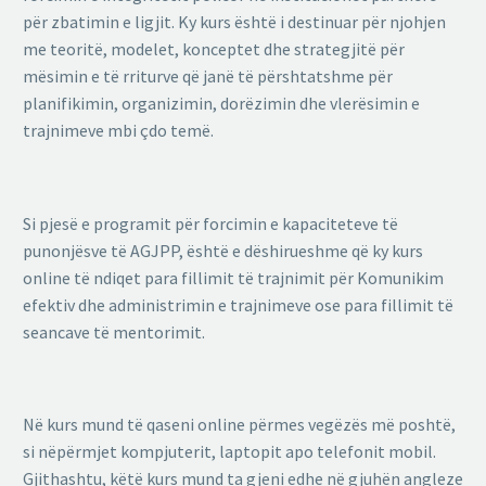
për zbatimin e ligjit. Ky kurs është i destinuar për njohjen
me teoritë, modelet, konceptet dhe strategjitë për
mësimin e të rriturve që janë të përshtatshme për
planifikimin, organizimin, dorëzimin dhe vlerësimin e
trajnimeve mbi çdo temë.
Si pjesë e programit për forcimin e kapaciteteve të
punonjësve të AGJPP, është e dëshirueshme që ky kurs
online të ndiqet para fillimit të trajnimit për Komunikim
efektiv dhe administrimin e trajnimeve ose para fillimit të
seancave të mentorimit.
Në kurs mund të qaseni online përmes vegëzës më poshtë,
si nëpërmjet kompjuterit, laptopit apo telefonit mobil.
Gjithashtu, këtë kurs mund ta gjeni edhe në gjuhën angleze