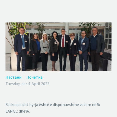
Настани
Почетна
Tuesday, der 4. April 2023
Fatkeqësisht hyrja është e disponueshme vetëm në%
LANG:,: dhe%.