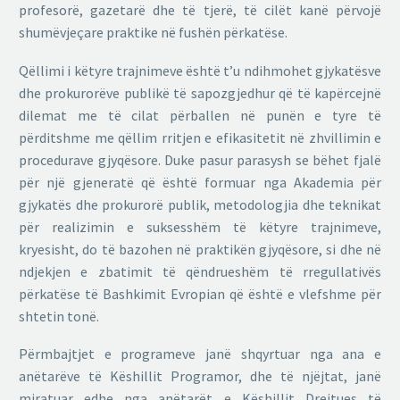
profesorë, gazetarë dhe të tjerë, të cilët kanë përvojë
shumëvjeçare praktike në fushën përkatëse.
Qëllimi i këtyre trajnimeve është t’u ndihmohet gjykatësve
dhe prokurorëve publikë të sapozgjedhur që të kapërcejnë
dilemat me të cilat përballen në punën e tyre të
përditshme me qëllim rritjen e efikasitetit në zhvillimin e
procedurave gjyqësore. Duke pasur parasysh se bëhet fjalë
për një gjeneratë që është formuar nga Akademia për
gjykatës dhe prokurorë publik, metodologjia dhe teknikat
për realizimin e suksesshëm të këtyre trajnimeve,
kryesisht, do të bazohen në praktikën gjyqësore, si dhe në
ndjekjen e zbatimit të qëndrueshëm të rregullativës
përkatëse të Bashkimit Evropian që është e vlefshme për
shtetin tonë.
Përmbajtjet e programeve janë shqyrtuar nga ana e
anëtarëve të Këshillit Programor, dhe të njëjtat, janë
miratuar edhe nga anëtarët e Këshillit Drejtues të