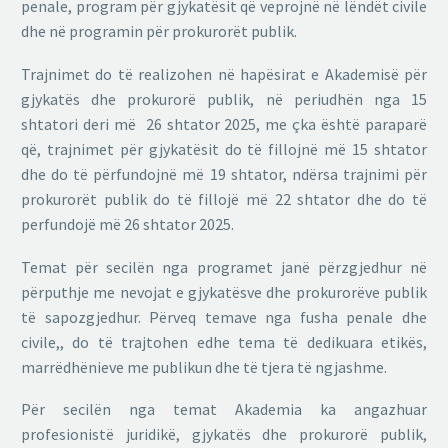
penale, program për gjykatësit që veprojnë në lëndët civile
dhe në programin për prokurorët publik.
Trajnimet do të realizohen në hapësirat e Akademisë për
gjykatës dhe prokurorë publik, në periudhën nga 15
shtatori deri më 26 shtator 2025, me çka është paraparë
që, trajnimet për gjykatësit do të fillojnë më 15 shtator
dhe do të përfundojnë më 19 shtator, ndërsa trajnimi për
prokurorët publik do të fillojë më 22 shtator dhe do të
perfundojë më 26 shtator 2025.
Temat për secilën nga programet janë përzgjedhur në
përputhje me nevojat e gjykatësve dhe prokurorëve publik
të sapozgjedhur. Përveq temave nga fusha penale dhe
civile,, do të trajtohen edhe tema të dedikuara etikës,
marrëdhënieve me publikun dhe të tjera të ngjashme.
Për secilën nga temat Akademia ka angazhuar
profesionistë juridikë, gjykatës dhe prokurorë publik,