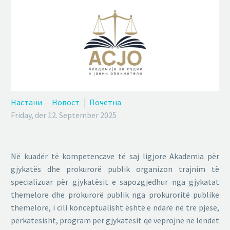
Настани
Новост
Почетна
Friday, der 12. September 2025
Në kuadër të kompetencave të saj ligjore Akademia për
gjykatës dhe prokurorë publik organizon trajnim të
specializuar për gjykatësit e sapozgjedhur nga gjykatat
themelore dhe prokurorë publik nga prokuroritë publike
themelore, i cili konceptualisht është e ndarë në tre pjesë,
përkatësisht, program për gjykatësit që veprojnë në lëndët