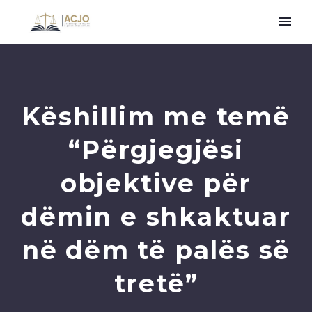
Këshillim me temë
“Përgjegjësi
objektive për
dëmin e shkaktuar
në dëm të palës së
tretë”