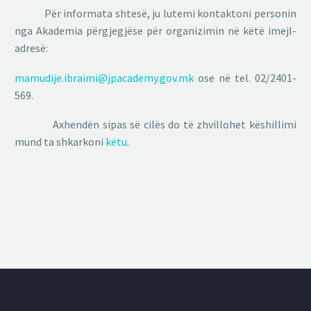
Për informata shtesë, ju lutemi kontaktoni personin
nga Akademia përgjegjëse për organizimin në këtë imejl-
adresë:
mamudije.ibraimi@jpacademy.gov.mk
ose në tel. 02/2401-
569.
Axhendën sipas së cilës do të zhvillohet këshillimi
mund ta shkarkoni
këtu.