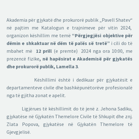
Akademia për gjykatë dhe prokurorë publik „Pavell Shatev“
në pajtim me Katalogun e trajnimeve për vitin 2024,
organizon këshillim me temë
“Përgjegjësi objektive për
dëmin e shkaktuar në dëm të palës së tretë”
i cili do të
mbahet më
12
prill
(e premte) 2024 nga ora 10:00, me
prezencë fizike
,
në hapësirat e Akademisë për gjykatës
dhe prokurorë publik,
Lamella 3
.
Këshillimi është i dedikuar për gjykatësit e
departamenteve civile dhe bashkëpunëtorëve profesionalë
nga të gjitha zonat e apelit.
Ligjërues të këshillimit do të jenë z. Jehona Sadiku,
gjykatëse në Gjykatën Themelore Civile të Shkupit dhe znj.
Zlata Popova, gjykatëse në Gjykatën Themelore të
Gjevgjelisë.