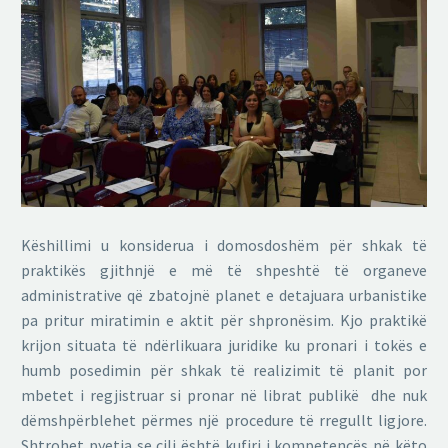
Këshillimi u konsiderua i domosdoshëm për shkak të
praktikës gjithnjë e më të shpeshtë të organeve
administrative që zbatojnë planet e detajuara urbanistike
pa pritur miratimin e aktit për shpronësim. Kjo praktikë
krijon situata të ndërlikuara juridike ku pronari i tokës e
humb posedimin për shkak të realizimit të planit por
mbetet i regjistruar si pronar në librat publikë dhe nuk
dëmshpërblehet përmes një procedure të rregullt ligjore.
Shtrohet pyetja se cili është kufiri i kompetencës në këto