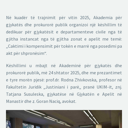
Në kuadër të trajnimit për vitin 2025, Akademia për
gjykatës dhe prokurorë publik organizoi një këshillim të
dedikuar për gjykatësit e departamenteve civile nga të
gjitha instancat nga të gjitha zonat e apelit me temë:
„Caktimi i kompensimit për tokën e marrë nga posedimi pa
akt për shpronësim“.
Këshillimi u mbajt në Akademinë për gjykatës dhe
prokurorë publik, më 24 shtator 2025, dhe me prezantimet
e tyre morën pjesë: prof.dr. Rodna Zhivkovska, profesor në
Fakultetin Juridik „Justiniani i parë„ pranë UKIM-it, znj.
Tatjana Susuleska, gjykatëse në Gjykatën e Apelit në
Manastir dhe z. Goran Naciq, avokat.