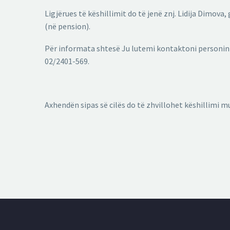
Ligjërues të këshillimit do të jenë znj. Lidija Dimov
(në pension).
Për informata shtesë Ju lutemi kontaktoni personin
02/2401-569.
Axhendën sipas së cilës do të zhvillohet këshillimi 