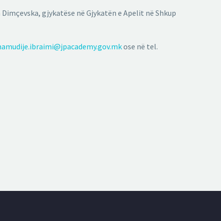
ja Dimçevska, gjykatëse në Gjykatën e Apelit në Shkup
amudije.ibraimi@jpacademy.gov.mk
ose në tel.