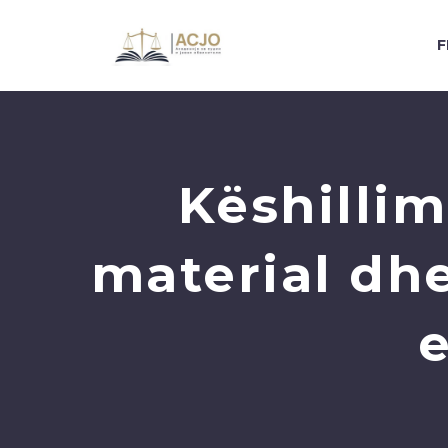
F
Këshillim
material dh
e