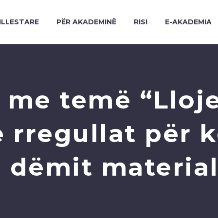
ILLESTARE
PËR AKADEMINË
RISI
E-AKADEMIA
 me temë “Lloj
e rregullat për
 dëmit materia