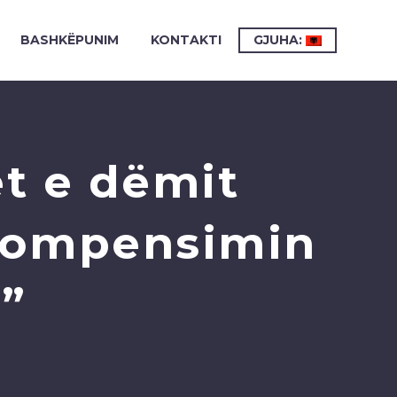
BASHKËPUNIM
KONTAKTI
GJUHA:
et e dëmit
 kompensimin
l”