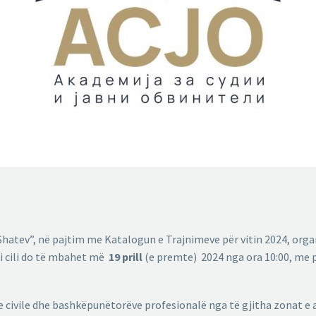
Shatev”, në pajtim me Katalogun e Trajnimeve për vitin 2024, or
i cili do të mbahet më
19
prill
(e premte) 2024 nga ora 10:00, me p
 civile dhe bashkëpunëtorëve profesionalë nga të gjitha zonat e a