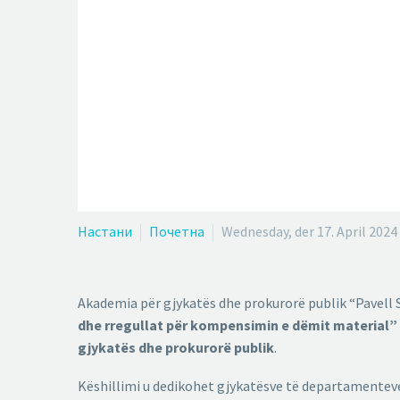
Настани
Почетна
Wednesday, der 17. April 2024
Akademia për gjykatës dhe prokurorë publik “Pavell 
dhe rregullat për kompensimin e dëmit material”
gjykatës dhe prokurorë publik
.
Këshillimi u dedikohet gjykatësve të departamenteve