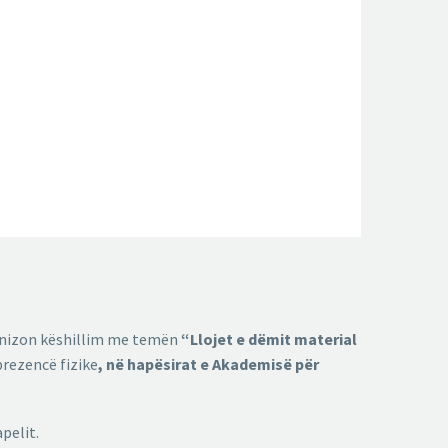
ganizon këshillim me temën
“Llojet e dëmit material
rezencë fizike
,
në hapësirat e Akademisë për
pelit.