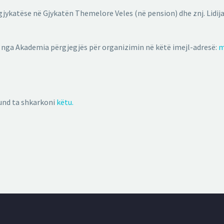
a, gjykatëse në Gjykatën Themelore Veles (në pension) dhe znj. Lidi
 nga Akademia përgjegjës për organizimin në këtë imejl-adresë:
m
mund ta shkarkoni
këtu.