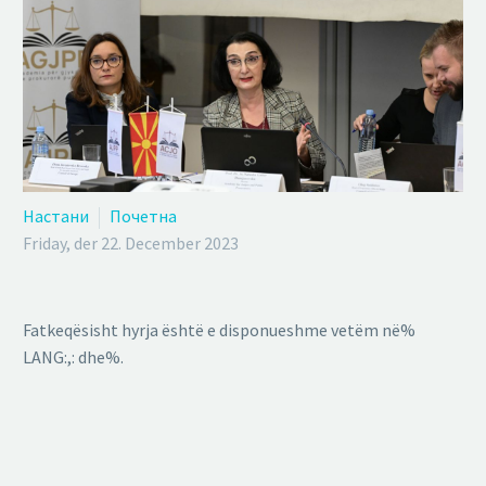
Настани
Почетна
Friday, der 22. December 2023
Fatkeqësisht hyrja është e disponueshme vetëm në%
LANG:,: dhe%.