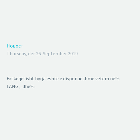
Новост
Thursday, der 26. September 2019
Fatkeqësisht hyrja është e disponueshme vetëm në%
LANG:,: dhe%.