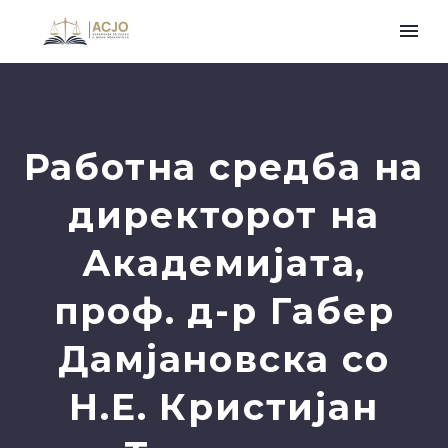
Работна средба нa
дирeкторот нa
Академијата,
проф. д-р Габер
Дамјановска со
Н.Е. Кристијан