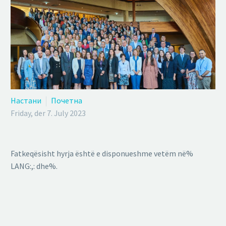
Настани
Почетна
Friday, der 7. July 2023
Fatkeqësisht hyrja është e disponueshme vetëm në%
LANG:,: dhe%.