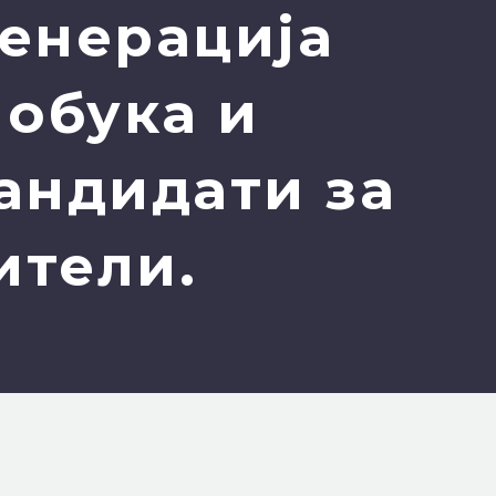
генерација
 обука и
кандидати за
ители.