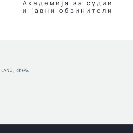
3
 LANG:,: dhe%.