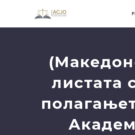
F
(Македон
листата 
полагањет
Академ