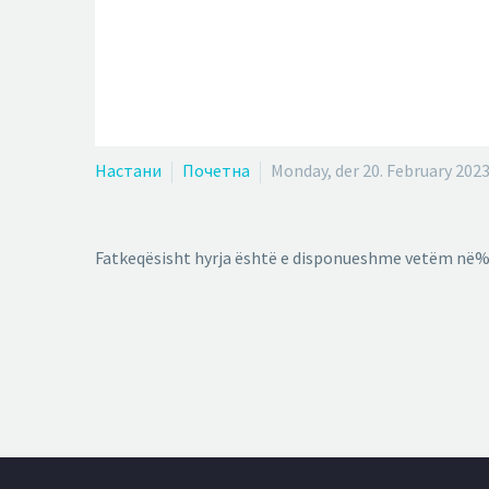
Настани
Почетна
Monday, der 20. February 202
Fatkeqësisht hyrja është e disponueshme vetëm në%