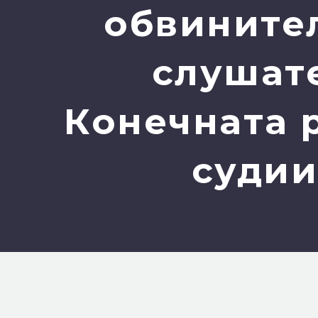
обвинител
слушате
Конечната р
судии