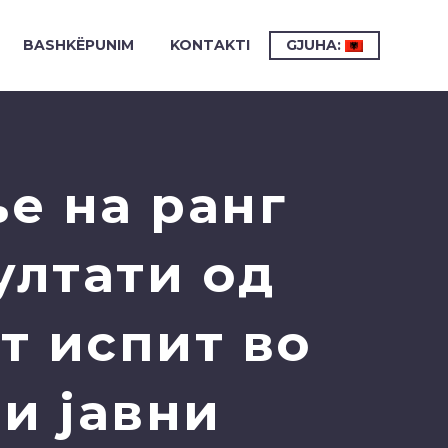
BASHKËPUNIM
KONTAKTI
GJUHA:
е на ранг
ултати од
т испит во
и јавни