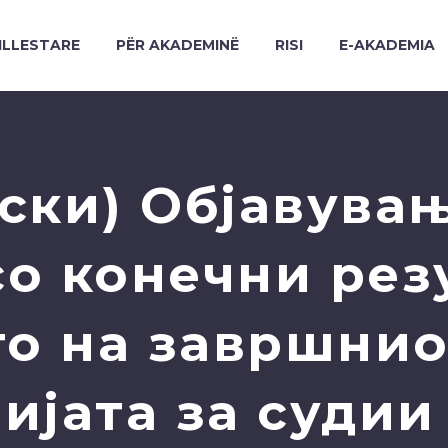
ILLESTARE
PËR AKADEMINË
RISI
E-AKADEMIA
ски) Објавувањ
со конечни рез
о на завршнио
ијата за судии 