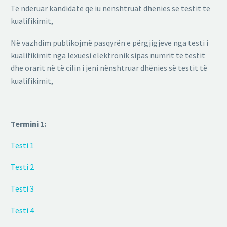
Të nderuar kandidatë që iu nënshtruat dhënies së testit të
kualifikimit,
Në vazhdim publikojmë pasqyrën e përgjigjeve nga testi i
kualifikimit nga lexuesi elektronik sipas numrit të testit
dhe orarit në të cilin i jeni nënshtruar dhënies së testit të
kualifikimit,
Termini 1:
Testi 1
Testi 2
Testi 3
Testi 4