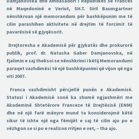
Damjanovska dhe Ambasadori i Republikës së Francës
në Maqedoninë e Veriut, SH.T. Siril Baumgartner
nënshkruan një memorandum për bashkëpunim me të
cilin parashihen aktivitete në drejtim të forcimit të
pavarësisë së gjyqësorit.
Drejtoresha e Akademisë për gjykatës dhe prokurorë
publik, prof. dr. Natasha Gaber Damjanovska, në
fjalimin e saj theksoi se nënshkrimi i këtij Memorandumi
paraqet vazhdimësi të një bashkëpunimi që vijon që nga
viti 2007.
Franca vazhdimisht përcjellë punën e Akademisë.
Statusi i Akademisë sonë ka shumë ngjashmëri me
Akademinë Shtetërore Franceze të Drejtësisë (ENM)
dhe në një farë mënyre mund ta konsiderojmë këtë
sikur të ishte një nga fëmijët e saj të cilin ajo po e
vëzhgon se si po e realizon rritjen e vet, – tha ajo.