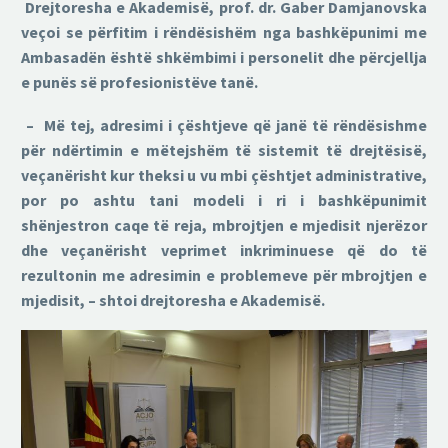
Drejtoresha e Akademisë, prof. dr. Gaber Damjanovska
veçoi se përfitim i rëndësishëm nga bashkëpunimi me
Ambasadën është shkëmbimi i personelit dhe përcjellja
e punës së profesionistëve tanë.
– Më tej, adresimi i çështjeve që janë të rëndësishme
për ndërtimin e mëtejshëm të sistemit të drejtësisë,
veçanërisht kur theksi u vu mbi çështjet administrative,
por po ashtu tani modeli i ri i bashkëpunimit
shënjestron caqe të reja, mbrojtjen e mjedisit njerëzor
dhe veçanërisht veprimet inkriminuese që do të
rezultonin me adresimin e problemeve për mbrojtjen e
mjedisit, – shtoi drejtoresha e Akademisë.