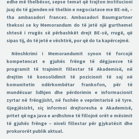
edhe më thelbësor, sepse temat që trajton institucioni
juaj do të gjenden në thelbin e negociatave me BE-në, –
tha ambasadori francez. Ambasadori Baumgartner
theksoi se ky Memorandum do të jetë një gurthemel
shtesë i rrugës së përbashkët drejt BE-së, rrugë, që
sipas tij, do të jetë e vështirë, por që do ta kapërcejmë.
Nënshkrimi i Memorandumit synon të forcojë
kompetencat e gjuhës frënge të dëgjuesve të
programit të trajnimit fillestar të Akademisë, në
drejtim të konsolidimit të pozicionit të saj në
komunitetin ndërkombëtar frankofon, për të
mundësuar lidhjen dhe përdorimin e informacionit
zyrtar në frëngjisht, në fushën e veprimtarisë së tyre.
Gjegjësisht, siç informoi drejtoresha e Akademisë,
pritet që nga java e ardhshme të fillojnë orët e mësimit
të gjuhës frënge – niveli fillestar për gjykatësit dhe
prokurorët publik aktual.