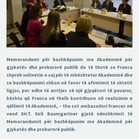
Memorandumi për bashkëpunim me Akademinë për
gjykatës dhe prokurorë publik do të thotë se Franca
shpreh vullnetin e saj për të mbështetur Akademinë dhe
se bashkëpunimi shkon në favor të afirmimit të shtetit
ligjor, por edhe të arritjes së një gjyqësori të pavarur,
kështu që Franca në thelb kontribuon në realizimin e
qëllimit të Akademisë, – tha sot ambasadori francez në
vend SH.T. Siril Baumgartner gjatë nënshkrimit të
Memorandumit për bashkëpunim me Akademinë për
gjykatës dhe prokurorë publik.