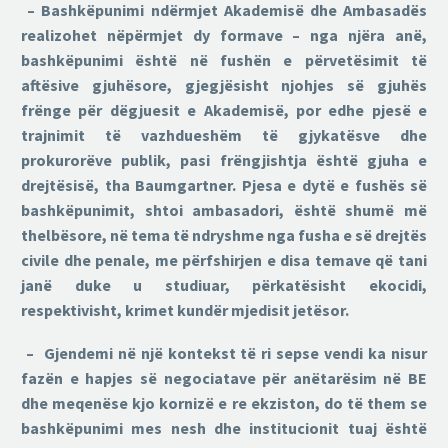
– Bashkëpunimi ndërmjet Akademisë dhe Ambasadës
realizohet nëpërmjet dy formave – nga njëra anë,
bashkëpunimi është në fushën e përvetësimit të
aftësive gjuhësore, gjegjësisht njohjes së gjuhës
frënge për dëgjuesit e Akademisë, por edhe pjesë e
trajnimit të vazhdueshëm të gjykatësve dhe
prokurorëve publik, pasi frëngjishtja është gjuha e
drejtësisë, tha Baumgartner. Pjesa e dytë e fushës së
bashkëpunimit, shtoi ambasadori, është shumë më
thelbësore, në tema të ndryshme nga fusha e së drejtës
civile dhe penale, me përfshirjen e disa temave që tani
janë duke u studiuar, përkatësisht ekocidi,
respektivisht, krimet kundër mjedisit jetësor.
– Gjendemi në një kontekst të ri sepse vendi ka nisur
fazën e hapjes së negociatave për anëtarësim në BE
dhe meqenëse kjo kornizë e re ekziston, do të them se
bashkëpunimi mes nesh dhe institucionit tuaj është