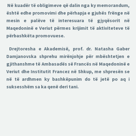
Në kuadër të obligimeve që dalin nga ky memorandum,
është edhe promovimi dhe përhapja e gjuhës frënge në
mesin e palëve të interesuara të gjyqësorit në
Maqedoninë e Veriut përmes krijimit të aktiviteteve të
përbashkëta promovuese.
Drejtoresha e Akademisë, prof. dr. Natasha Gaber
Damjanovska shprehu mirënjohje për mbështetjen e
gjithanshme të Ambasadës së Francës në Maqedoninë e
Veriut dhe Institutit Francez në Shkup, me shpresën se
në të ardhmen ky bashkëpunim do të jetë po aq i
suksesshëm sa ka qenë deri tani.