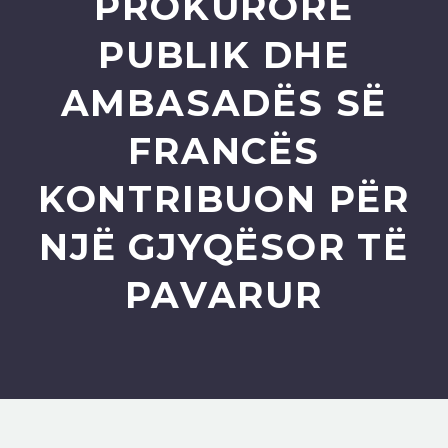
PROKURORË
PUBLIK DHE
AMBASADËS SË
FRANCËS
KONTRIBUON PËR
NJË GJYQËSOR TË
PAVARUR