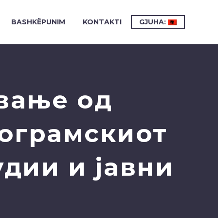
BASHKËPUNIM
KONTAKTI
GJUHA:
вање од
рограмскиот
удии и јавни