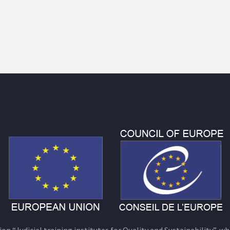
n “Judicial training institutes for Quality and Sustainability”, wh