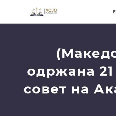
F
(Макед
одржана 21
совет на Ак