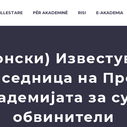
ILLESTARE
PËR AKADEMINË
RISI
E-AKADEMIA
онски) Известу
 седница на П
адемијата за с
обвинители