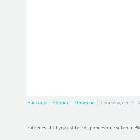
Настани
Новост
Почетна
Thursday, der 15. 
Fatkeqësisht hyrja është e disponueshme vetëm në%