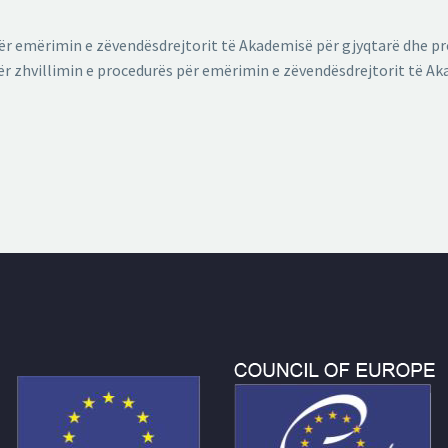
për emërimin e zëvendësdrejtorit të Akademisë për gjyqtarë dhe pr
r zhvillimin e procedurës për emërimin e zëvendësdrejtorit të Ak