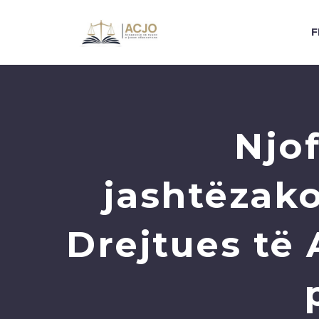
F
Njo
jashtëzako
Drejtues të