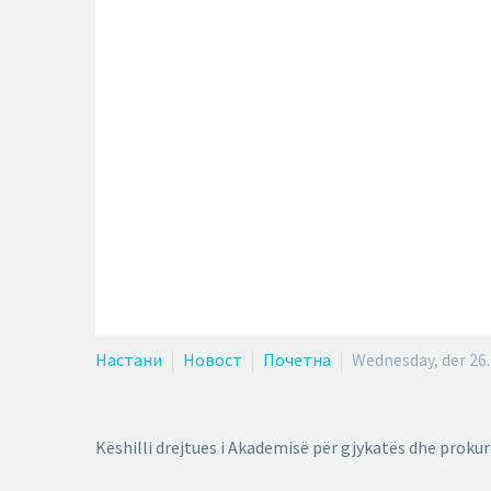
Настани
Новост
Почетна
Wednesday, der 26
Këshilli drejtues i Akademisë për gjykatës dhe proku