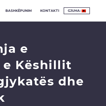
BASHKËPUNIM
KONTAKTI
GJUHA:
ja e
e Këshillit
gjykatës dhe
k