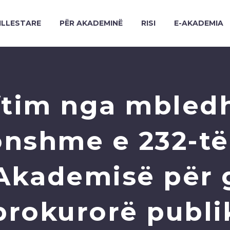
ILLESTARE
PËR AKADEMINË
RISI
E-AKADEMIA
ftim nga mbledh
nshme e 232-të 
 Akademisë për 
prokurorë publi