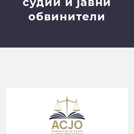
судии и јавни
обвинители