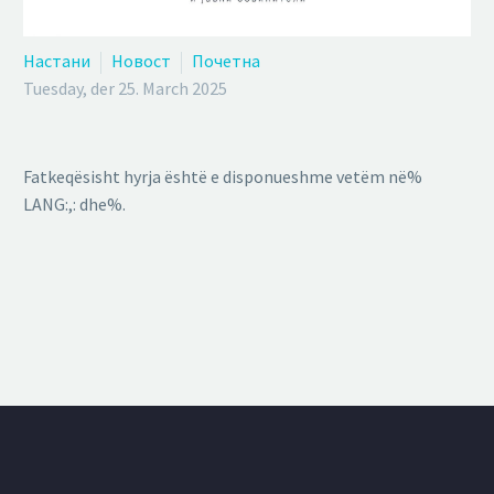
Настани
Новост
Почетна
Tuesday, der 25. March 2025
Fatkeqësisht hyrja është e disponueshme vetëm në%
LANG:,: dhe%.