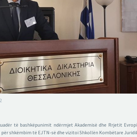
2
kuadër të bashkëpunimit ndërmjet Akademisë dhe Rrjetit Evropia
it për shkëmbim të EJTN-së dhe vizitoi Shkollën Kombëtare Juridike