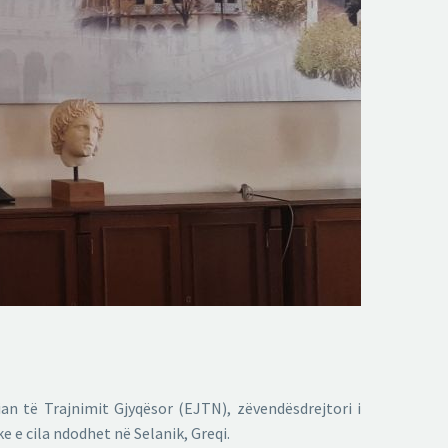
n të Trajnimit Gjyqësor (EJTN), zëvendësdrejtori i
 e cila ndodhet në Selanik, Greqi.