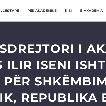
ILLESTARE
PËR AKADEMINË
RISI
E-AKADEMIA
SDREJTORI I AK
ILIR ISENI ISH
PËR SHKËMBIM
IK, REPUBLIKA 