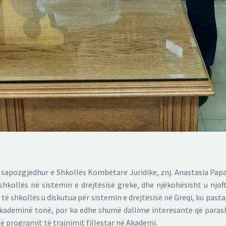
 sapozgjedhur e Shkollës Kombëtare Juridike, znj. Anastasia Pap
shkollës në sistemin e drejtësisë greke, dhe njëkohësisht u njof
 shkollës u diskutua për sistemin e drejtësisë në Greqi, ku pastaj
ademinë tonë, por ka edhe shumë dallime interesante që parashtr
 programit të trajnimit fillestar në Akademi.