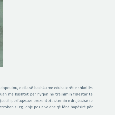
adopoulou, e cila së bashku me edukatorët e shkollës
tuan me kushtet për hyrjen në trajnimin fillestar të
 secili përfaqësues prezentoi sistemin e drejtësisë së
ohen si zgjidhje pozitive dhe që lënë hapësirë ​​për