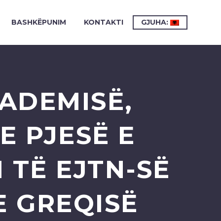
BASHKËPUNIM
KONTAKTI
GJUHA:
ADEMISË,
TE PJESË E
 TË EJTN-SË
E GREQISË