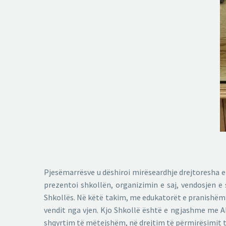
Pjesëmarrësve u dëshiroi mirëseardhje drejtoresha e
prezentoi shkollën, organizimin e saj, vendosjen e 
Shkollës. Në këtë takim, me edukatorët e pranishëm të
vendit nga vjen. Kjo Shkollë është e ngjashme me Ak
shqyrtim të mëtejshëm, në drejtim të përmirësimit të