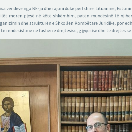
disa vendeve nga BE-ja dhe rajoni duke përfshirë: Lituaninë, Esto
cilët morën pjesë në këtë shkëmbim, patën mundësinë të njihen
 organizimin dhe strukturën e Shkollën Kombëtare Juridike, por ed
të rëndësishme në fushën e drejtësisë, gjyqësisë dhe të drejtës së