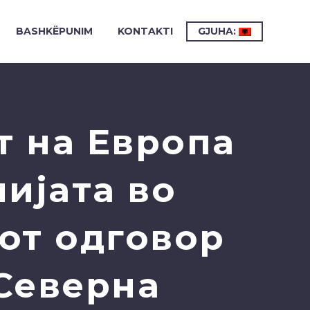
BASHKËPUNIM
KONTAKTI
GJUHA:
т на Европа
ијата во
от одговор
Северна