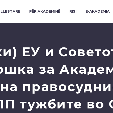
ILLESTARE
PËR AKADEMINË
RISI
E-AKADEMIA
и) ЕУ и Совето
ршка за Академ
 на правосудни
ПП тужбите во 