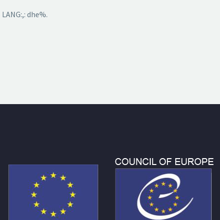
 LANG:,: dhe%.