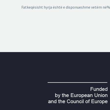
Fatkeqësisht hyrja është e disponueshme vetëm në%