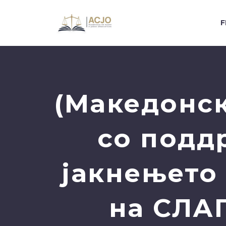
F
(Македонск
со подд
јакнењето
на СЛА