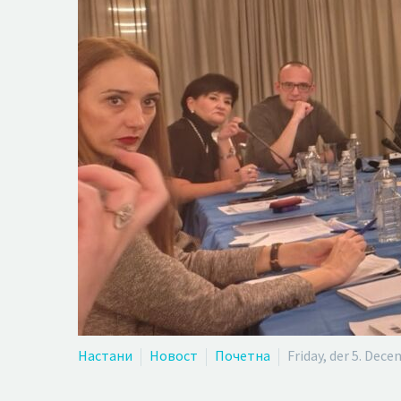
Настани
Новост
Почетна
Friday, der 5. Dec