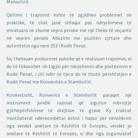
Manastirit.
Qëllimi i trajnimit është të zgjidhen problemet në
praktikë, të cilat janë shfaqur pas ndryshimeve të
miratuara në shumë vepra penale me një theks të veçantë
në veprën penale Abuzimi me pozitën zyrtare dhe
autoritetin nga neni 353 i Kodit Penal .
Siç theksuan prokuroret publike që e realizuan trajnimin, ai
do të fokusohet në Ligjin për ndryshimin dhe plotësimin e
Kodit Penal, i cili ndër të tjera do të thotë përshtatjen e
Kodit Penal me Konventën e Stambollit.
Konkretisht, Konventa e Stambollit paraqet një
instrument juridik rajonal që siguron mbrojtje
gjithëpërfshirëse të drejtave të grave. Ky traktat
multilateral ndërkombëtar është i hapur për nënshkrim
nga vendet anëtare të Këshillit të Evropës, vendet jo
anëtare të Këshillit të Evropës, si dhe nga organizatat