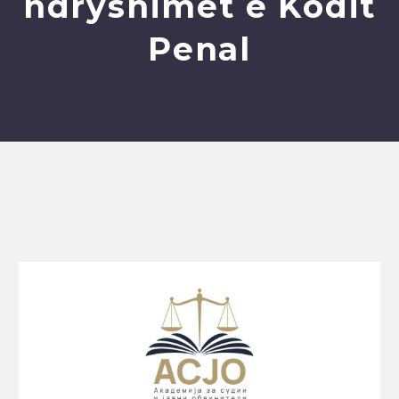
ndryshimet e Kodit
Penal