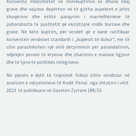
Konventa mbështetet në mirëkuptimin se dhuna ndaj
grave dhe vajzave depërton në të gjitha aspektet e jetës
shoqërore dhe është pasqyrim i marrëdhënieve të
pabarabarta të pushtetit që ekzistojnë midis burrave dhe
grave. Në këtë kuptim, për vendet që e kanë ratifikuar
konventën vendoset standardi i „kujdesit të duhur“, me të
cilin parashikohen një sërë detyrimesh për parandalimin,
ndjekjen penale të kryesve dhe zbatimin e masave ligjore
dhe të tjera të politikës integruese.
Në pjesën e dytë të trajnimit fokusi ishte vendosur në
analizën e ndryshimeve të Kodit Penal nga shtatori i vitit
2023 të publikuara në Gazetën Zyrtare 188/23.