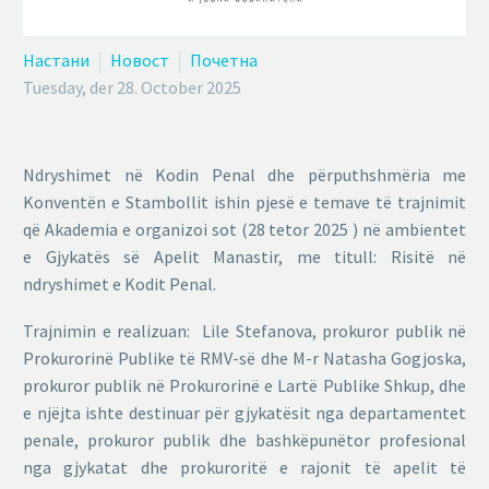
Настани
Новост
Почетна
Tuesday, der 28. October 2025
Ndryshimet në Kodin Penal dhe përputhshmëria me
Konventën e Stambollit ishin pjesë e temave të trajnimit
që Akademia e organizoi sot (28 tetor 2025 ) në ambientet
e Gjykatës së Apelit Manastir, me titull: Risitë në
ndryshimet e Kodit Penal.
Trajnimin e realizuan: Lile Stefanova, prokuror publik në
Prokurorinë Publike të RMV-së dhe M-r Natasha Gogjoska,
prokuror publik në Prokurorinë e Lartë Publike Shkup, dhe
e njëjta ishte destinuar për gjykatësit nga departamentet
penale, prokuror publik dhe bashkëpunëtor profesional
nga gjykatat dhe prokuroritë e rajonit të apelit të