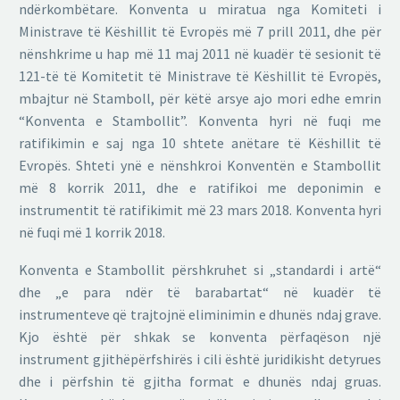
ndërkombëtare. Konventa u miratua nga Komiteti i
Ministrave të Këshillit të Evropës më 7 prill 2011, dhe për
nënshkrime u hap më 11 maj 2011 në kuadër të sesionit të
121-të të Komitetit të Ministrave të Këshillit të Evropës,
mbajtur në Stamboll, për këtë arsye ajo mori edhe emrin
“Konventa e Stambollit”. Konventa hyri në fuqi me
ratifikimin e saj nga 10 shtete anëtare të Këshillit të
Evropës. Shteti ynë e nënshkroi Konventën e Stambollit
më 8 korrik 2011, dhe e ratifikoi me deponimin e
instrumentit të ratifikimit më 23 mars 2018. Konventa hyri
në fuqi më 1 korrik 2018.
Konventa e Stambollit përshkruhet si „standardi i artë“
dhe „e para ndër të barabartat“ në kuadër të
instrumenteve që trajtojnë eliminimin e dhunës ndaj grave.
Kjo është për shkak se konventa përfaqëson një
instrument gjithëpërfshirës i cili është juridikisht detyrues
dhe i përfshin të gjitha format e dhunës ndaj gruas.