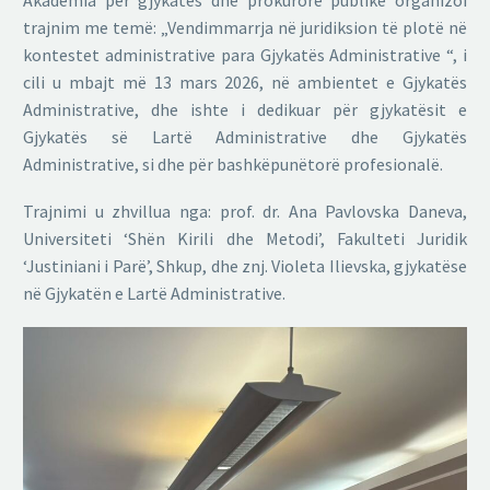
Akademia për gjykatës dhe prokurorë publikë organizoi
trajnim me temë: „Vendimmarrja në juridiksion të plotë në
kontestet administrative para Gjykatës Administrative “, i
cili u mbajt më 13 mars 2026, në ambientet e Gjykatës
Administrative, dhe ishte i dedikuar për gjykatësit e
Gjykatës së Lartë Administrative dhe Gjykatës
Administrative, si dhe për bashkëpunëtorë profesionalë.
Trajnimi u zhvillua nga: prof. dr. Ana Pavlovska Daneva,
Universiteti ‘Shën Kirili dhe Metodi’, Fakulteti Juridik
‘Justiniani i Parë’, Shkup, dhe znj. Violeta Ilievska, gjykatëse
në Gjykatën e Lartë Administrative.