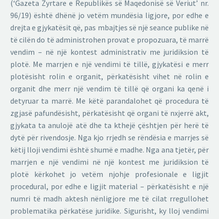
(‘Gazeta Zyrtare e Republikës së Maqedonisë së Veriut’ nr.
96/19) është dhënë jo vetëm mundësia ligjore, por edhe e
drejta e gjykatësit që, pas mbajtjes së një seance publike në
të cilën do të administrohen provat e propozuara, të marrë
vendim – në një kontest administrativ me juridiksion të
plotë. Me marrjen e një vendimi të tillë, gjykatësi e merr
plotësisht rolin e organit, përkatësisht vihet në rolin e
organit dhe merr një vendim të tillë që organi ka qenë i
detyruar ta marrë. Me këtë parandalohet që procedura të
zgjasë pafundësisht, përkatësisht që organi të nxjerrë akt,
gjykata ta anulojë atë dhe ta kthejë çështjen për herë të
dytë për rivendosje. Nga kjo rrjedh se rëndësia e marrjes së
këtij lloji vendimi është shumë e madhe. Nga ana tjetër, për
marrjen e një vendimi në një kontest me juridiksion të
plotë kërkohet jo vetëm njohje profesionale e ligjit
procedural, por edhe e ligjit material – përkatësisht e një
numri të madh aktesh nënligjore me të cilat rregullohet
problematika përkatëse juridike. Sigurisht, ky lloj vendimi