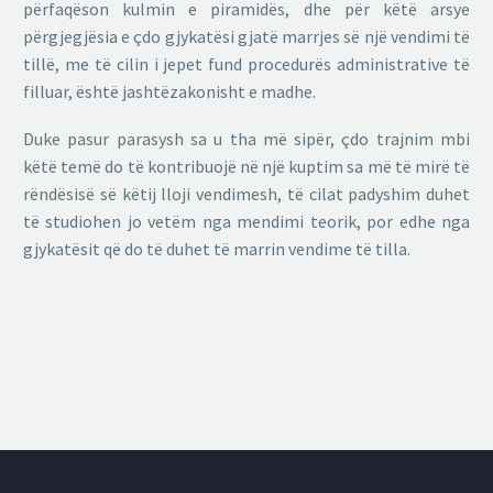
përfaqëson kulmin e piramidës, dhe për këtë arsye
përgjegjësia e çdo gjykatësi gjatë marrjes së një vendimi të
tillë, me të cilin i jepet fund procedurës administrative të
filluar, është jashtëzakonisht e madhe.
Duke pasur parasysh sa u tha më sipër, çdo trajnim mbi
këtë temë do të kontribuojë në një kuptim sa më të mirë të
rëndësisë së këtij lloji vendimesh, të cilat padyshim duhet
të studiohen jo vetëm nga mendimi teorik, por edhe nga
gjykatësit që do të duhet të marrin vendime të tilla.